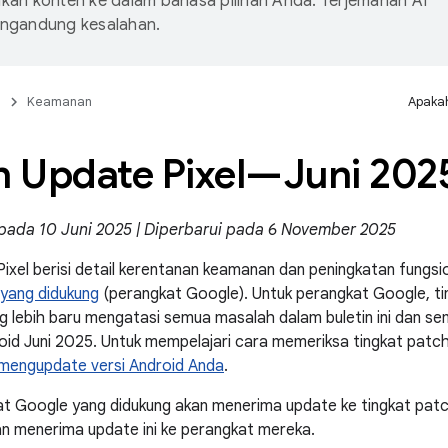
an konten ke dalam bahasa pilihan Anda. Terjemahan AI
ngandung kesalahan.
n
Keamanan
Apakah
in Update Pixel—Juni 202
 pada 10 Juni 2025 | Diperbarui pada 6 November 2025
Pixel berisi detail kerentanan keamanan dan peningkatan fungs
 yang didukung
(perangkat Google). Untuk perangkat Google, t
 lebih baru mengatasi semua masalah dalam buletin ini dan s
d Juni 2025. Untuk mempelajari cara memeriksa tingkat patch
mengupdate versi Android Anda
.
t Google yang didukung akan menerima update ke tingkat pat
n menerima update ini ke perangkat mereka.