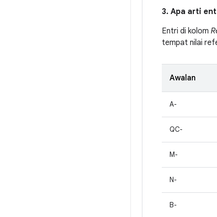
3. Apa arti en
Entri di kolom
R
tempat nilai ref
Awalan
A-
QC-
M-
N-
B-