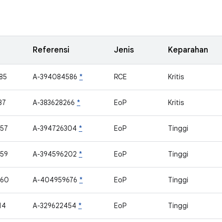
Referensi
Jenis
Keparahan
85
A-394084586
*
RCE
Kritis
37
A-383628266
*
EoP
Kritis
57
A-394726304
*
EoP
Tinggi
59
A-394596202
*
EoP
Tinggi
460
A-404959676
*
EoP
Tinggi
14
A-329622454
*
EoP
Tinggi