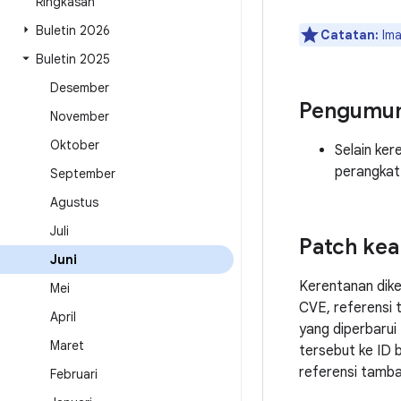
Ringkasan
Buletin 2026
Catatan:
Ima
Buletin 2025
Desember
Pengumu
November
Oktober
Selain ke
perangkat 
September
Agustus
Juli
Patch ke
Juni
Kerentanan dik
Mei
CVE, referensi 
April
yang diperbarui
Maret
tersebut ke ID 
referensi tamba
Februari