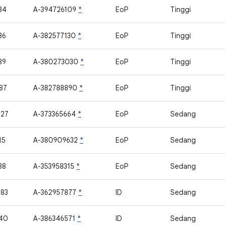
34
A-394726109
*
EoP
Tinggi
36
A-382577130
*
EoP
Tinggi
39
A-380273030
*
EoP
Tinggi
87
A-382788890
*
EoP
Tinggi
427
A-373365664
*
EoP
Sedang
15
A-380909632
*
EoP
Sedang
38
A-353958315
*
EoP
Sedang
83
A-362957877
*
ID
Sedang
40
A-386346571
*
ID
Sedang