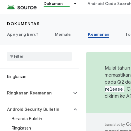
Dokumen
Android Code Searc
DOKUMENTASI
Apa yang Baru?
Memulai
Keamanan
To
Mulai tahun
memastikan 
Ringkasan
pada Q2 da
release
. 
Ringkasan Keamanan
dikirim ke 
Android Security Bulletin
Beranda Buletin
Ringkasan