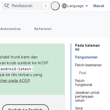
/
Masuk
Automotive
Referensi
Pada halaman
ini
abil trunk kami dan
Pengumuman
sikan kode sumber ke AOSP
Patch keamanan
android-latest-
Pixel
uk ke rilis terbaru yang
ahan pada AOSP
.
Patch
fungsional
Jawaban untuk
pertanyaan
umum
Versi