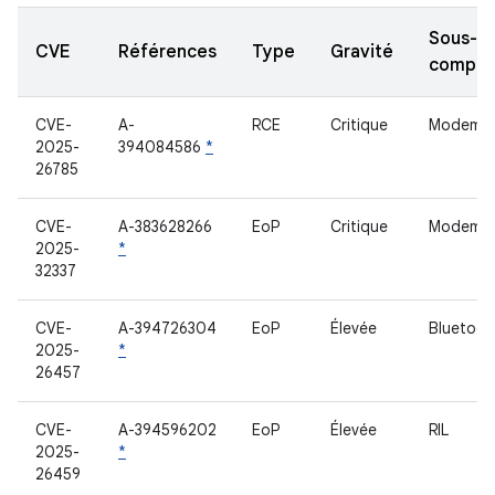
Sous-
CVE
Références
Type
Gravité
compos
CVE-
A-
RCE
Critique
Modem
2025-
394084586
*
26785
CVE-
A-383628266
EoP
Critique
Modem
2025-
*
32337
CVE-
A-394726304
EoP
Élevée
Bluetoot
2025-
*
26457
CVE-
A-394596202
EoP
Élevée
RIL
2025-
*
26459