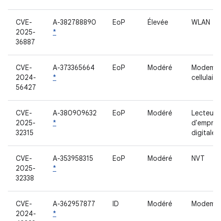
CVE-
A-382788890
EoP
Élevée
WLAN
2025-
*
36887
CVE-
A-373365664
EoP
Modéré
Modem
2024-
*
cellulaire
56427
CVE-
A-380909632
EoP
Modéré
Lecteur
2025-
*
d'emprei
32315
digitale
CVE-
A-353958315
EoP
Modéré
NVT
2025-
*
32338
CVE-
A-362957877
ID
Modéré
Modem
2024-
*