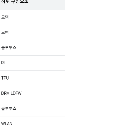
하위 구성요소
모뎀
모뎀
블루투스
RIL
TPU
DRM LDFW
블루투스
WLAN