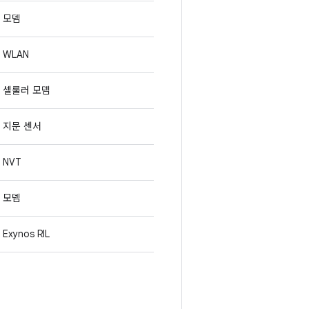
모뎀
WLAN
셀룰러 모뎀
지문 센서
NVT
모뎀
Exynos RIL