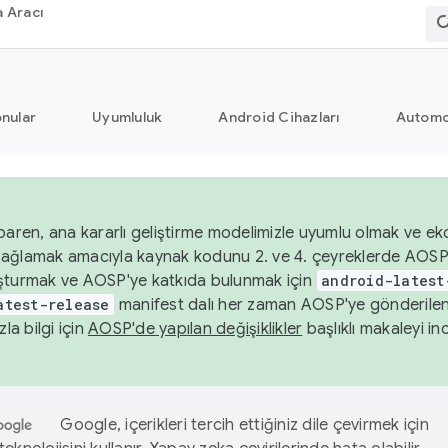
 Aracı
nular
Uyumluluk
Android Cihazları
Automo
baren, ana kararlı geliştirme modelimizle uyumlu olmak ve ek
nı sağlamak amacıyla kaynak kodunu 2. ve 4. çeyreklerde AOSP
şturmak ve AOSP'ye katkıda bulunmak için
android-latest
atest-release
manifest dalı her zaman AOSP'ye gönderile
zla bilgi için
AOSP'de yapılan değişiklikler
başlıklı makaleyi inc
Google, içerikleri tercih ettiğiniz dile çevirmek için