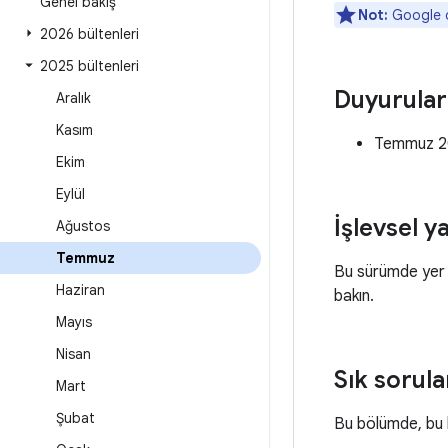
Genel bakış
Not:
Google d
2026 bültenleri
2025 bültenleri
Duyurular
Aralık
Kasım
Temmuz 202
Ekim
Eylül
İşlevsel y
Ağustos
Temmuz
Bu sürümde yer al
Haziran
bakın.
Mayıs
Nisan
Sık sorula
Mart
Şubat
Bu bölümde, bu 