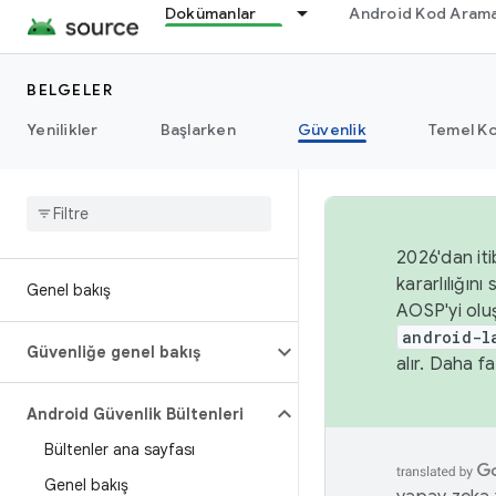
Dokümanlar
Android Kod Arama
BELGELER
Yenilikler
Başlarken
Güvenlik
Temel Ko
2026'dan iti
kararlılığı
Genel bakış
AOSP'yi olu
android-l
Güvenliğe genel bakış
alır. Daha fa
Android Güvenlik Bültenleri
Bültenler ana sayfası
Genel bakış