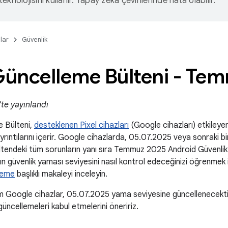
eknolojisini kullanır. Yapay zeka çevirilerinde hata olabilir.
lar
Güvenlik
 Güncelleme Bülteni - Te
te yayınlandı
e Bülteni,
desteklenen Pixel cihazları
(Google cihazları) etkileyen 
ayrıntılarını içerir. Google cihazlarda, 05.07.2025 veya sonraki bi
ültendeki tüm sorunların yanı sıra Temmuz 2025 Android Güvenlik 
azın güvenlik yaması seviyesini nasıl kontrol edeceğinizi öğrenmek 
leme
başlıklı makaleyi inceleyin.
 Google cihazlar, 05.07.2025 yama seviyesine güncellenecektir
güncellemeleri kabul etmelerini öneririz.