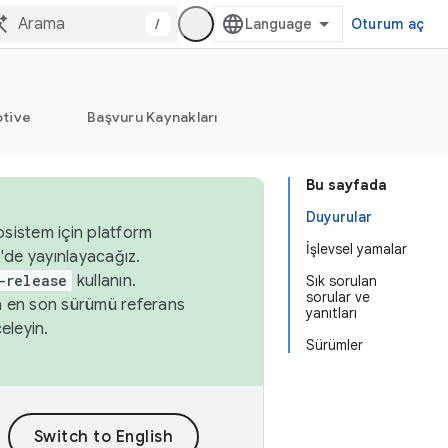
/
Oturum aç
tive
Başvuru Kaynakları
Bu sayfada
Duyurular
osistem için platform
İşlevsel yamalar
'de yayınlayacağız.
-release
kullanın.
Sık sorulan
sorular ve
n en son sürümü referans
yanıtları
eleyin.
Sürümler