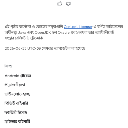
এই পৃষ্ঠার কন্টেন্ট ও কোডের নমুনাগুলি
Content License
-এ বর্ণিত লাইসেন্সের
অধীনস্থ। Java এবং OpenJDK হল Oracle এবং/অথবা তার অ্যাফিলিয়েট
সংস্থার রেজিস্টার্ড ট্রেডমার্ক।
2026-06-23 UTC-তে শেষবার আপডেট করা হয়েছে।
বিল্ড
Android স্টোরেজ
প্রয়োজনীয়তা
ডাউনলোড হচ্ছে
প্রিভিউ বাইনারি
ফ্যাক্টরি ইমেজ
ড্রাইভার বাইনারি