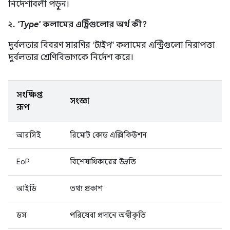
নির্দেশাবলী পড়ুন।
২.
'Type'
কলামের এন্ট্রিগুলোর অর্থ কী?
দুর্বলতার বিবরণ সারণির
'টাইপ'
কলামের এন্ট্রিগুলো নিরাপত্তা
দুর্বলতার শ্রেণিবিভাগকে নির্দেশ করে।
সংক্ষিপ্ত
সংজ্ঞা
রূপ
আরসিই
রিমোট কোড এক্সিকিউশন
EoP
বিশেষাধিকারের উন্নতি
আইডি
তথ্য প্রকাশ
ডস
পরিষেবা প্রদানে অস্বীকৃতি