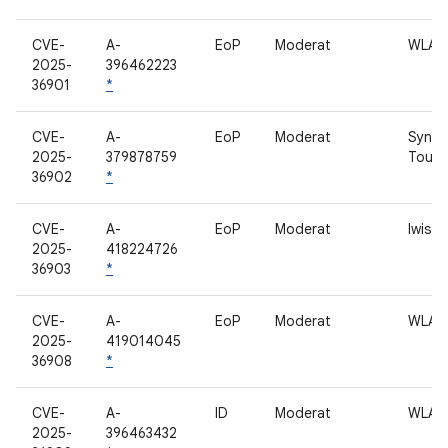
CVE-
A-
EoP
Moderat
WLAN
2025-
396462223
36901
*
CVE-
A-
EoP
Moderat
Synap
2025-
379878759
Touch
36902
*
CVE-
A-
EoP
Moderat
lwis
2025-
418224726
36903
*
CVE-
A-
EoP
Moderat
WLAN
2025-
419014045
36908
*
CVE-
A-
ID
Moderat
WLAN
2025-
396463432