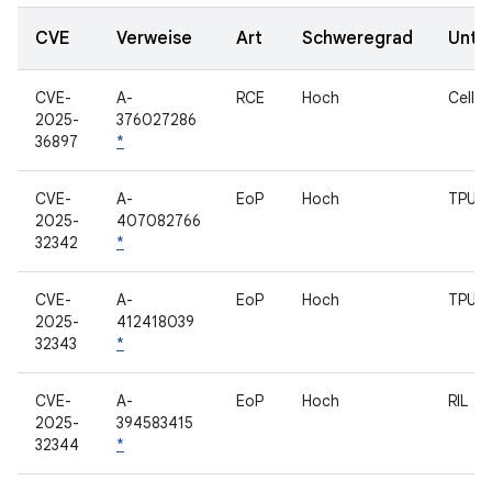
CVE
Verweise
Art
Schweregrad
Unte
CVE-
A-
RCE
Hoch
Cellu
2025-
376027286
36897
*
CVE-
A-
EoP
Hoch
TPU
2025-
407082766
32342
*
CVE-
A-
EoP
Hoch
TPU
2025-
412418039
32343
*
CVE-
A-
EoP
Hoch
RIL
2025-
394583415
32344
*