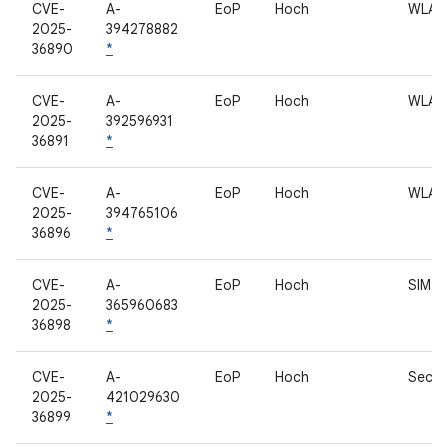
CVE-
A-
EoP
Hoch
WLAN
2025-
394278882
36890
*
CVE-
A-
EoP
Hoch
WLAN
2025-
392596931
36891
*
CVE-
A-
EoP
Hoch
WLAN
2025-
394765106
36896
*
CVE-
A-
EoP
Hoch
SIM-Lo
2025-
365960683
36898
*
CVE-
A-
EoP
Hoch
Secur
2025-
421029630
36899
*