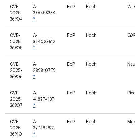
CVE-
A-
EoP
Hoch
WLAN
2025-
396458384
36904
*
CVE-
A-
EoP
Hoch
GXP
2025-
364028612
36905
*
CVE-
A-
EoP
Hoch
Neura
2025-
289810779
36906
*
CVE-
A-
EoP
Hoch
Pixel
2025-
418774137
36907
*
CVE-
A-
EoP
Hoch
Mode
2025-
377489833
36910
*