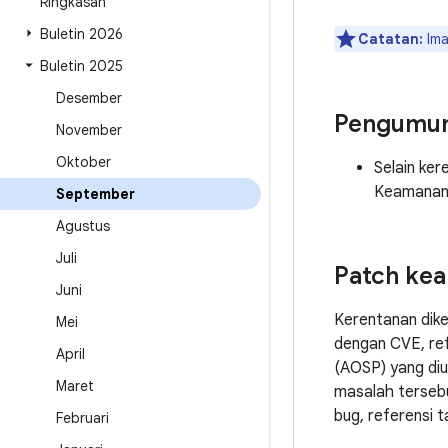
Ringkasan
Buletin 2026
Catatan:
Ima
Buletin 2025
Desember
Pengumu
November
Oktober
Selain ke
Keamanan,
September
Agustus
Juli
Patch ke
Juni
Kerentanan dik
Mei
dengan CVE, ref
April
(AOSP) yang diu
Maret
masalah tersebu
bug, referensi 
Februari