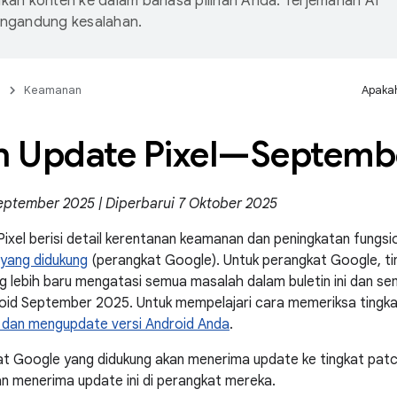
an konten ke dalam bahasa pilihan Anda. Terjemahan AI
ngandung kesalahan.
n
Keamanan
Apakah
in Update Pixel—Septemb
September 2025 | Diperbarui 7 Oktober 2025
Pixel berisi detail kerentanan keamanan dan peningkatan fungs
 yang didukung
(perangkat Google). Untuk perangkat Google, t
 lebih baru mengatasi semua masalah dalam buletin ini dan s
id September 2025. Untuk mempelajari cara memeriksa tingk
dan mengupdate versi Android Anda
.
t Google yang didukung akan menerima update ke tingkat pat
 menerima update ini di perangkat mereka.