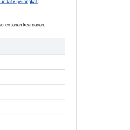
 update perangkat
.
i kerentanan keamanan.