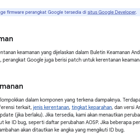
ge firmware perangkat Google tersedia di
situs Google Developer
.
man
rentanan keamanan yang dijelaskan dalam Buletin Keamanan An
 perangkat Google juga berisi patch untuk kerentanan keamana
amanan
elompokkan dalam komponen yang terkena dampaknya. Terdapat
erensi terkait,
jenis kerentanan
,
tingkat keparahan
, dan versi 
pdate (jika berlaku). Jika tersedia, kami akan menautkan perub
t ke ID bug, seperti daftar perubahan AOSP. Jika beberapa pe
tambahan akan ditautkan ke angka yang mengikuti ID bug.