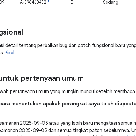
09
A-396463432
*
ID
Sedang
gsional
 detail tentang perbaikan bug dan patch fungsional baru yang di
as
Pixel
.
untuk pertanyaan umum
awab pertanyaan umum yang mungkin muncul setelah membaca bu
cara menentukan apakah perangkat saya telah diupdat
keamanan 2025-09-05 atau yang lebih baru mengatasi semua m
keamanan 2025-09-05 dan semua tingkat patch sebelumnya. Un