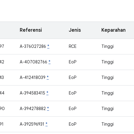
Referensi
Jenis
Keparahan
97
A-376027286
*
RCE
Tinggi
42
A-407082766
*
EoP
Tinggi
43
A-412418039
*
EoP
Tinggi
44
A-394583415
*
EoP
Tinggi
90
A-394278882
*
EoP
Tinggi
91
A-392596931
*
EoP
Tinggi