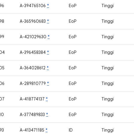
96
A-394765106
*
EoP
Tinggi
98
A-365960683
*
EoP
Tinggi
99
A-421029630
*
EoP
Tinggi
04
A-396458384
*
EoP
Tinggi
05
A-364028612
*
EoP
Tinggi
06
A-289810779
*
EoP
Tinggi
07
A-418774137
*
EoP
Tinggi
10
A-377489833
*
EoP
Tinggi
93
A-413471185
*
ID
Tinggi