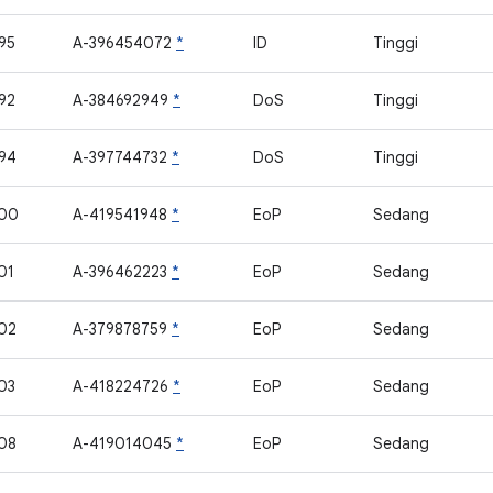
95
A-396454072
*
ID
Tinggi
92
A-384692949
*
DoS
Tinggi
94
A-397744732
*
DoS
Tinggi
900
A-419541948
*
EoP
Sedang
01
A-396462223
*
EoP
Sedang
02
A-379878759
*
EoP
Sedang
03
A-418224726
*
EoP
Sedang
08
A-419014045
*
EoP
Sedang