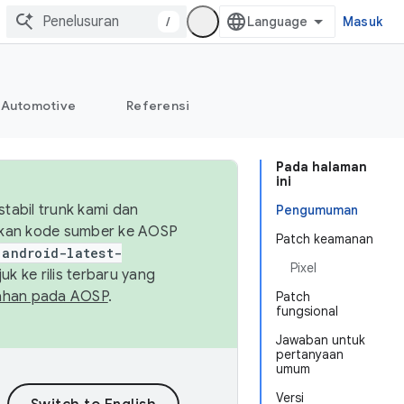
/
Masuk
Automotive
Referensi
Pada halaman
ini
abil trunk kami dan
Pengumuman
sikan kode sumber ke AOSP
Patch keamanan
android-latest-
Pixel
uk ke rilis terbaru yang
ahan pada AOSP
.
Patch
fungsional
Jawaban untuk
pertanyaan
umum
Versi