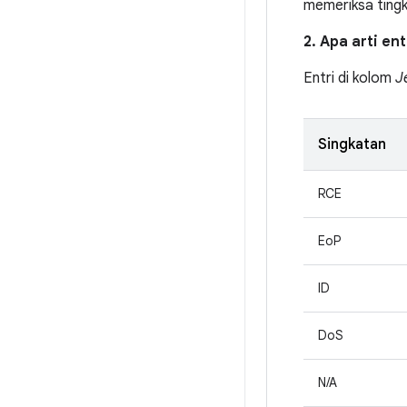
memeriksa ting
2. Apa arti en
Entri di kolom
J
Singkatan
RCE
EoP
ID
DoS
N/A