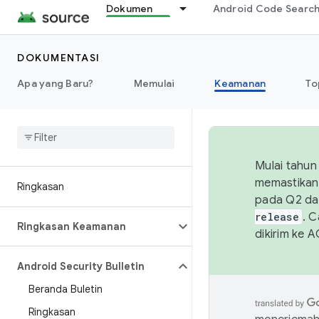
Dokumen
Android Code Searc
DOKUMENTASI
Apa yang Baru?
Memulai
Keamanan
To
Mulai tahun
memastikan 
Ringkasan
pada Q2 da
release
. 
Ringkasan Keamanan
dikirim ke 
Android Security Bulletin
Beranda Buletin
Ringkasan