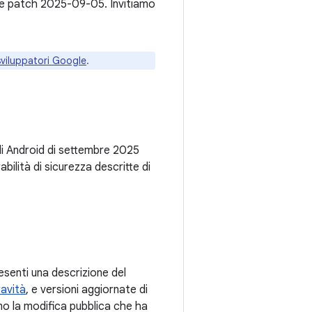
elle patch 2025-09-05. Invitiamo
sviluppatori Google
.
a di Android di settembre 2025
bilità di sicurezza descritte di
senti una descrizione del
ravità
, e versioni aggiornate di
mo la modifica pubblica che ha