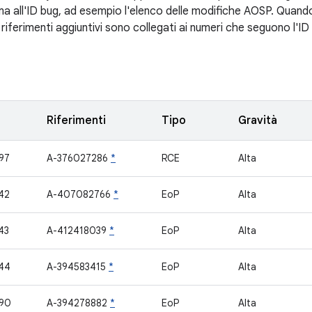
ema all'ID bug, ad esempio l'elenco delle modifiche AOSP. Quando
i riferimenti aggiuntivi sono collegati ai numeri che seguono l'ID
Riferimenti
Tipo
Gravità
97
A-376027286
*
RCE
Alta
42
A-407082766
*
EoP
Alta
43
A-412418039
*
EoP
Alta
44
A-394583415
*
EoP
Alta
90
A-394278882
*
EoP
Alta