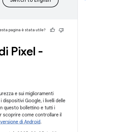
sta pagina è stata utile?
i Pixel -
icurezza e sui miglioramenti
 dispositivi Google, i livelli delle
 questo bollettino e tutti i
er scoprire come controllare il
 versione di Android
.