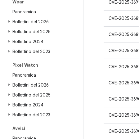
Wear
CVE-2025-369
Panoramica
CVE-2025-368
Bollettini del 2026
Bollettino del 2025
CVE-2025-368
Bollettino 2024
CVE-2025-368
Bollettino del 2023
Pixel Watch
CVE-2025-368
Panoramica
CVE-2025-36
Bollettini del 2026
Bollettino del 2025
CVE-2025-369
Bollettino 2024
Bollettino del 2023
CVE-2025-369
Avvisi
CVE-2025-369
Panoramica