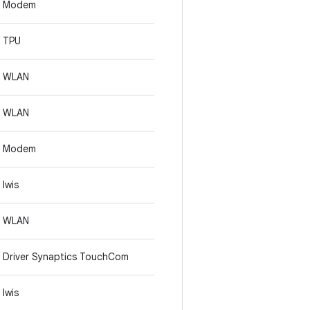
Modem
TPU
WLAN
WLAN
Modem
lwis
WLAN
Driver Synaptics TouchCom
lwis