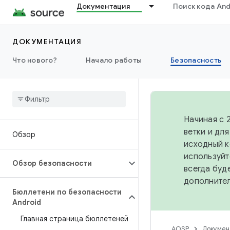
Документация
Поиск кода And
ДОКУМЕНТАЦИЯ
Что нового?
Начало работы
Безопасность
Начиная с 
ветки и дл
Обзор
исходный к
используйт
Обзор безопасности
всегда буд
дополните
Бюллетени по безопасности
Android
Главная страница бюллетеней
AOSP
Докумен