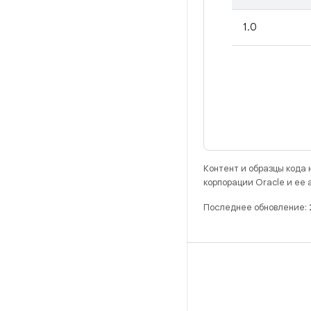
1.0
Контент и образцы кода
корпорации Oracle и ее
Последнее обновление:
РАЗРАБОТКА
Хранилище Android Repository