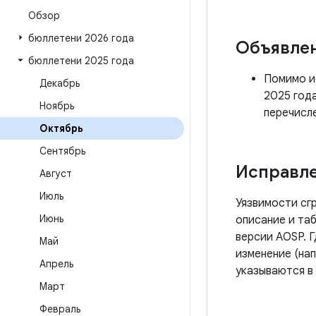
Обзор
бюллетени 2026 года
Объявле
бюллетени 2025 года
Помимо ис
Декабрь
2025 год
Ноябрь
перечисл
Октябрь
Сентябрь
Исправле
Август
Июль
Уязвимости сг
Июнь
описание и таб
версии AOSP. 
Май
изменение (нап
Апрель
указываются в
Март
Февраль