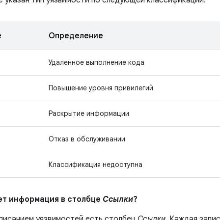
е указан тип уязвимости по следующей классификации:
е
Определение
Удаленное выполнение кода
Повышение уровня привилегий
Раскрытие информации
Отказ в обслуживании
Классификация недоступна
ает информация в столбце
Ссылки
?
описанием уязвимостей есть столбец
Ссылки
. Каждая запи