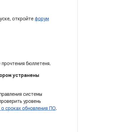
пуске, откройте
форум
е прочтения бюллетеня.
отором устранены
справления системы
проверить уровень
 о сроках обновления ПО
.