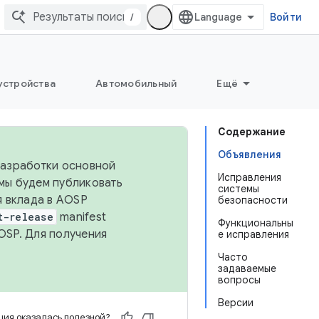
/
Войти
устройства
Автомобильный
Ещё
Содержание
Объявления
 разработки основной
Исправления
 мы будем публиковать
системы
я вклада в AOSP
безопасности
t-release
manifest
Функциональны
OSP. Для получения
е исправления
Часто
задаваемые
вопросы
Версии
ия оказалась полезной?