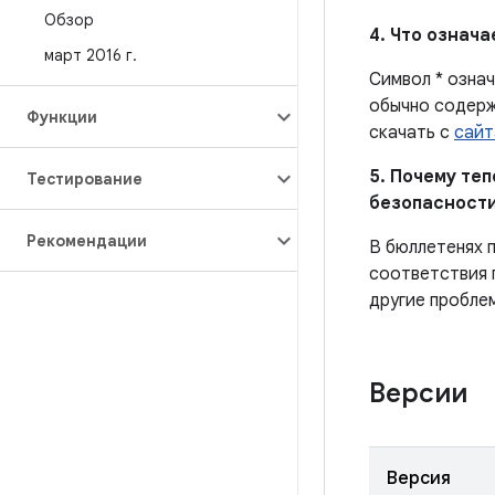
Обзор
4. Что означ
март 2016 г
.
Символ * означ
обычно содерж
Функции
скачать с
сайт
5. Почему те
Тестирование
безопасности
Рекомендации
В бюллетенях 
соответствия 
другие пробле
Версии
Версия