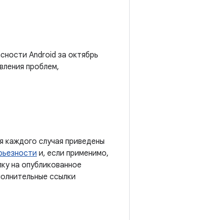
сности Android за октябрь
вления проблем,
я каждого случая приведены
рьезности
и, если применимо,
лку на опубликованное
полнительные ссылки