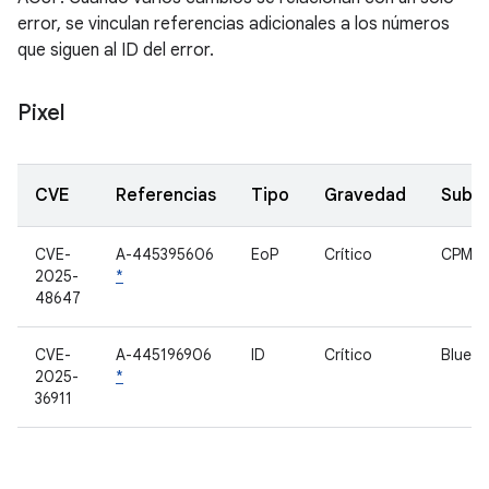
error, se vinculan referencias adicionales a los números
que siguen al ID del error.
Pixel
CVE
Referencias
Tipo
Gravedad
Subc
CVE-
A-445395606
EoP
Crítico
CPM
2025-
*
48647
CVE-
A-445196906
ID
Crítico
Blueto
2025-
*
36911