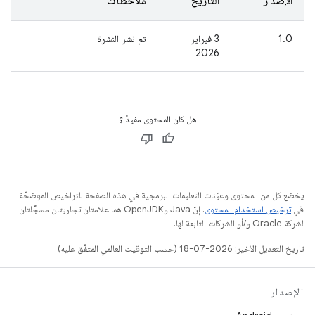
الإصدار
التاريخ
ملاحظات
1.0
‫3 فبراير
تم نشر النشرة
2026
هل كان المحتوى مفيدًا؟
يخضع كل من المحتوى وعيّنات التعليمات البرمجية في هذه الصفحة للتراخيص الموضحّة
في
ترخيص استخدام المحتوى
. إنّ Java وOpenJDK هما علامتان تجاريتان مسجَّلتان
لشركة Oracle و/أو الشركات التابعة لها.
تاريخ التعديل الأخير: 2026-07-18 (حسب التوقيت العالمي المتفَّق عليه)
الإصدار