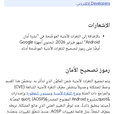
Developers الإلكتروني
.
الإشعارات
بالإضافة إلى الثغرات الأمنية الموضّحة في "نشرة أمان
Android" لشهر فبراير 2026، تحتوي أجهزة Google
أيضًا على رموز تصحيح للثغرات الأمنية الموضّحة أدناه.
رموز تصحيح الأمان
يتم تجميع الثغرات الأمنية ضمن المكوِّن الذي تتأثر به. يتضمّن هذا القسم
وصفًا للمشكلة وجدولاً يتضمّن معرّف الثغرة الأمنية الشائعة (CVE)
والمراجع ذات الصلة و
نوع الثغرة الأمنية
و
مستوى الخطورة
وإصدارات
&quot;مشروع Android المفتوح المصدر&quot; (AOSP) المعدَّلة
(حيثما ينطبق ذلك). عند توفّر التغيير العلني الذي عالج المشكلة، نربطه
بمعرّف الخطأ، مثل قائمة تغييرات AOSP. عندما تتعلّق تغييرات متعدّدة