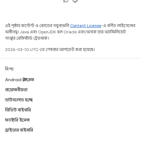
এই পৃষ্ঠার কন্টেন্ট ও কোডের নমুনাগুলি
Content License
-এ বর্ণিত লাইসেন্সের
অধীনস্থ। Java এবং OpenJDK হল Oracle এবং/অথবা তার অ্যাফিলিয়েট
সংস্থার রেজিস্টার্ড ট্রেডমার্ক।
2026-03-10 UTC-তে শেষবার আপডেট করা হয়েছে।
বিল্ড
Android স্টোরেজ
প্রয়োজনীয়তা
ডাউনলোড হচ্ছে
প্রিভিউ বাইনারি
ফ্যাক্টরি ইমেজ
ড্রাইভার বাইনারি