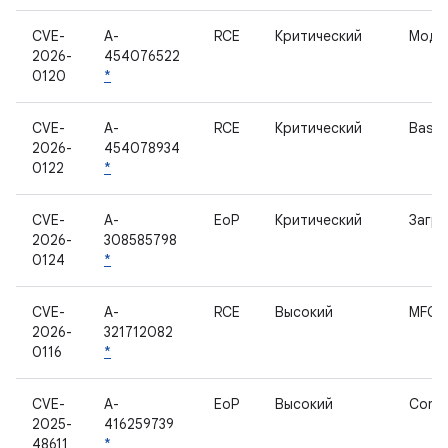
CVE-
A-
RCE
Критический
Моде
2026-
454076522
0120
*
CVE-
A-
RCE
Критический
Base
2026-
454078934
0122
*
CVE-
A-
EoP
Критический
Загру
2026-
308585798
0124
*
CVE-
A-
RCE
Высокий
MFC
2026-
321712082
0116
*
CVE-
A-
EoP
Высокий
Comp
2025-
416259739
48611
*