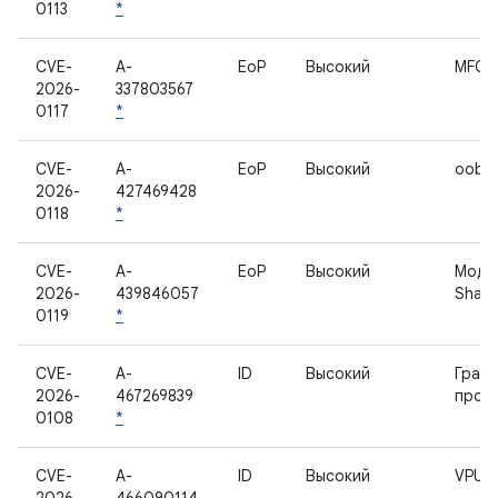
0113
*
CVE-
A-
EoP
Высокий
MFC
2026-
337803567
0117
*
CVE-
A-
EoP
Высокий
oobco
2026-
427469428
0118
*
CVE-
A-
EoP
Высокий
Модул
2026-
439846057
Shan
0119
*
CVE-
A-
ID
Высокий
Граф
2026-
467269839
проц
0108
*
CVE-
A-
ID
Высокий
VPU