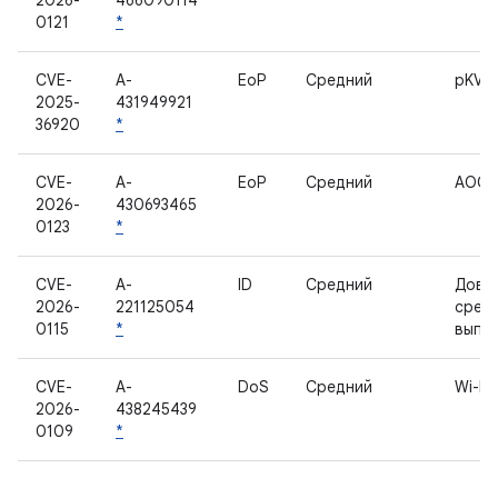
2026-
466090114
0121
*
CVE-
A-
EoP
Средний
pKVM
2025-
431949921
36920
*
CVE-
A-
EoP
Средний
AOC
2026-
430693465
0123
*
CVE-
A-
ID
Средний
Дове
2026-
221125054
сред
0115
*
выпо
CVE-
A-
DoS
Средний
Wi-Fi
2026-
438245439
0109
*