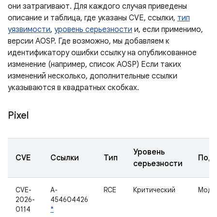
они затрагивают. Для каждого случая приведены
описание и таблица, где указаны CVE, ссылки,
тип
уязвимости
,
уровень серьезности
и, если применимо,
версии AOSP. Где возможно, мы добавляем к
идентификатору ошибки ссылку на опубликованное
изменение (например, список AOSP) Если таких
изменений несколько, дополнительные ссылки
указываются в квадратных скобках.
Pixel
Уровень
CVE
Ссылки
Тип
Подк
серьезности
CVE-
A-
RCE
Критический
Моде
2026-
454604426
0114
*