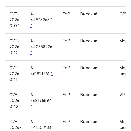
CVE-
A-
EoP
Высокий
CPM
2026-
449752657
0107
*
CVE-
A-
EoP
Высокий
Моде
2026-
440358226
0110
*
CVE-
A-
EoP
Высокий
Моде
2026-
461921661
*
связи
0111
CVE-
A-
EoP
Высокий
VPU
2026-
463676597
0112
*
CVE-
A-
EoP
Высокий
Моде
2026-
441209133
связи