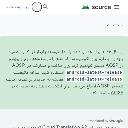
ورود به برنامه
مستندات
از سال ۲۰۲۶، برای همسو شدن با مدل توسعه پایدار ترانک و تضمین
پایداری پلتفرم برای اکوسیستم، کد منبع را در سه‌ماهه دوم و چهارم
در AOSP منتشر خواهیم کرد. برای ساخت و مشارکت در AOSP،
android-latest-release
استفاده کنید. شاخه مانیفست
android-latest-release
همیشه به جدیدترین نسخه منتشر
شده در AOSP ارجاع می‌دهد. برای اطلاعات بیشتر، به
تغییرات در
AOSP
مراجعه کنید.
این صفحه به‌وسیله
ترجمه شده است.