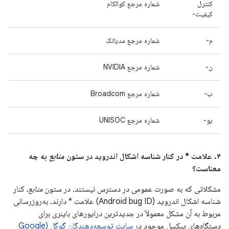
کنترل
شماره مرجع کوالکام
کیفیت-
م-
شماره مرجع مدیاتک
ن-
شماره مرجع NVIDIA
ب-
شماره مرجع Broadcom
یو-
شماره مرجع UNISOC
۴. علامت * در کنار شناسه اشکال اندروید در ستون
منابع
به چه
معناست؟
مشکلاتی که به صورت عمومی در دسترس نیستند، در ستون
منابع،
کنار
شناسه اشکال اندروید (Android bug ID) علامت * دارند. به‌روزرسانی
مربوط به آن مشکل معمولاً در جدیدترین درایورهای باینری برای
دستگاه‌های پیکسل موجود در
سایت توسعه‌دهندگان گوگل (Google