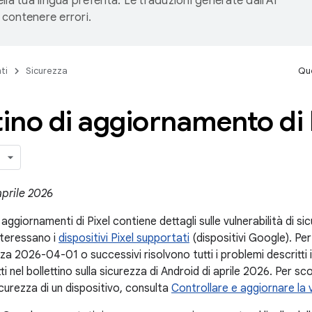
lla tua lingua preferita. Le traduzioni generate dall'AI
contenere errori.
ti
Sicurezza
Que
tino di aggiornamento di P
aprile 2026
li aggiornamenti di Pixel contiene dettagli sulle vulnerabilità di s
nteressano i
dispositivi Pixel supportati
(dispositivi Google). Per i
za 2026-04-01 o successivi risolvono tutti i problemi descritti in
i nel bollettino sulla sicurezza di Android di aprile 2026. Per sco
icurezza di un dispositivo, consulta
Controllare e aggiornare la 