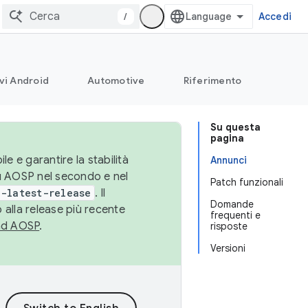
/
Accedi
vi Android
Automotive
Riferimento
Su questa
pagina
le e garantire la stabilità
Annunci
su AOSP nel secondo e nel
Patch funzionali
-latest-release
. Il
Domande
 alla release più recente
frequenti e
ad AOSP
.
risposte
Versioni