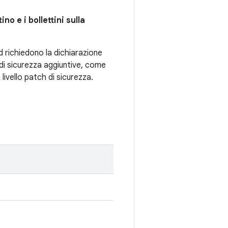
no e i bollettini sulla
id richiedono la dichiarazione
à di sicurezza aggiuntive, come
livello patch di sicurezza.