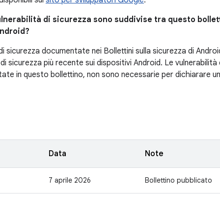
disponibili sul
sito per sviluppatori Google
.
lnerabilità di sicurezza sono suddivise tra questo bolletti
Android?
 di sicurezza documentate nei Bollettini sulla sicurezza di Andro
h di sicurezza più recente sui dispositivi Android. Le vulnerabilit
te in questo bollettino, non sono necessarie per dichiarare un 
Data
Note
7 aprile 2026
Bollettino pubblicato