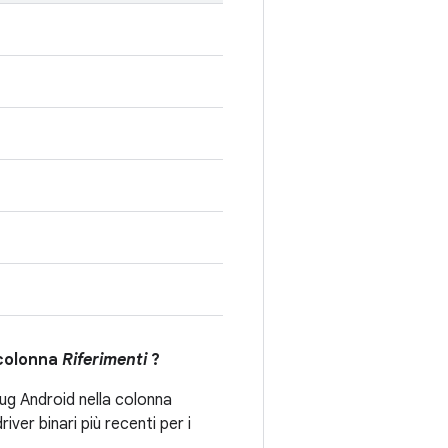
 colonna
Riferimenti
?
bug Android nella colonna
er binari più recenti per i