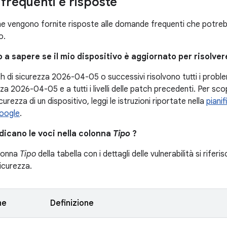
requenti e risposte
ne vengono fornite risposte alle domande frequenti che potre
o.
 a sapere se il mio dispositivo è aggiornato per risolve
atch di sicurezza 2026-04-05 o successivi risolvono tutti i problem
za 2026-04-05 e a tutti i livelli delle patch precedenti. Per scop
curezza di un dispositivo, leggi le istruzioni riportate nella
piani
Google
.
dicano le voci nella colonna
Tipo
?
olonna
Tipo
della tabella con i dettagli delle vulnerabilità si riferi
sicurezza.
ne
Definizione