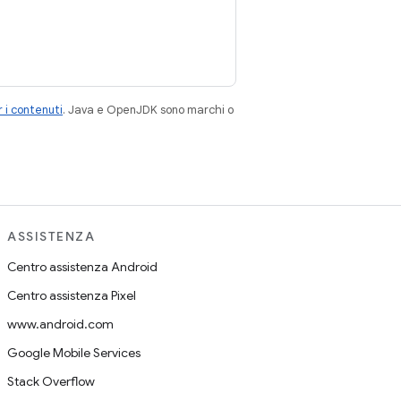
 i contenuti
. Java e OpenJDK sono marchi o
ASSISTENZA
Centro assistenza Android
Centro assistenza Pixel
www.android.com
Google Mobile Services
Stack Overflow