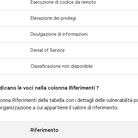
Esecuzione di codice da remoto
Elevazione dei privilegi
Divulgazione di informazioni
Denial of Service
Classificazione non disponibile
dicano le voci nella colonna
Riferimenti
?
olonna
Riferimenti
della tabella con i dettagli delle vulnerabilit
'organizzazione a cui appartiene il valore di riferimento.
Riferimento