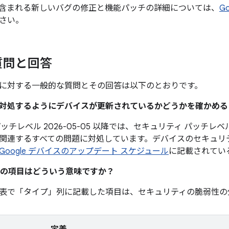
含まれる新しいバグの修正と機能パッチの詳細については、
G
さい。
質問と回答
に対する一般的な質問とその回答は以下のとおりです。
題に対処するようにデバイスが更新されているかどうかを確かめ
チレベル 2026-05-05 以降では、セキュリティ パッチレベル 
関連するすべての問題に対処しています。デバイスのセキュリ
Google デバイスのアップデート スケジュール
に記載されてい
の項目はどういう意味ですか？
表で「タイプ」
列に記載した項目は、セキュリティの脆弱性の