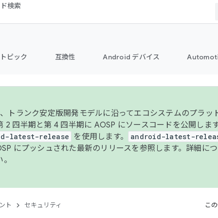
コード検索
トピック
互換性
Android デバイス
Automot
年より、トランク安定版開発モデルに沿ってエコシステムのプラ
 2 四半期と第 4 四半期に AOSP にソースコードを公開しま
id-latest-release
を使用します。
android-latest-relea
AOSP にプッシュされた最新のリリースを参照します。詳細に
い。
ント
セキュリティ
この