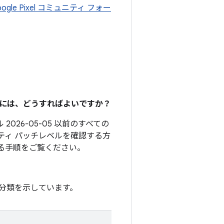
oogle Pixel コミュニティ フォー
るには、どうすればよいですか？
2026-05-05 以前のすべての
ティ パッチレベルを確認する方
る手順をご覧ください。
分類を示しています。