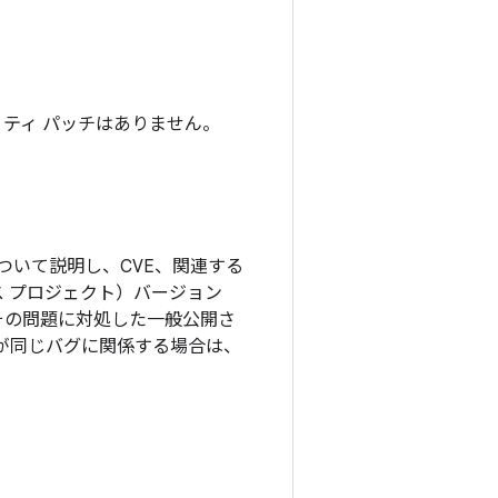
キュリティ パッチはありません。
ついて説明し、CVE、関連する
ソース プロジェクト）バージョン
その問題に対処した一般公開さ
更が同じバグに関係する場合は、