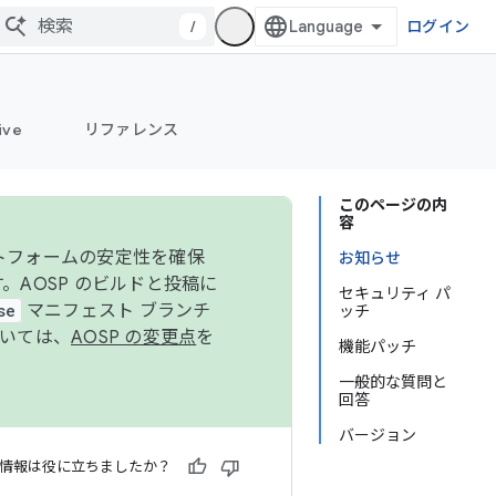
/
ログイン
ive
リファレンス
このページの内
容
ットフォームの安定性を確保
お知らせ
す。AOSP のビルドと投稿に
セキュリティ パ
se
マニフェスト ブランチ
ッチ
ついては、
AOSP の変更点
を
機能パッチ
一般的な質問と
回答
バージョン
情報は役に立ちましたか？