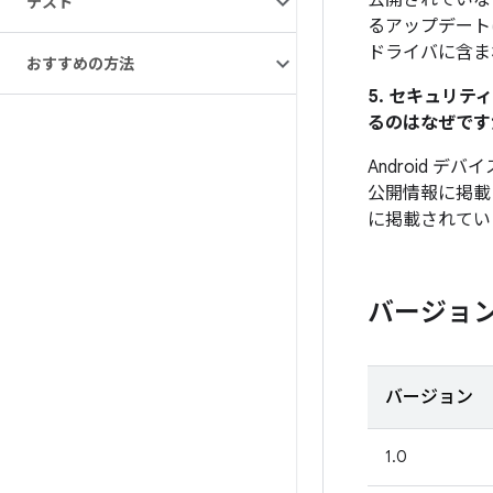
公開されていな
テスト
るアップデート
ドライバに含ま
おすすめの方法
5. セキュリ
るのはなぜです
Android 
公開情報に掲載
に掲載されてい
バージョ
バージョン
1.0