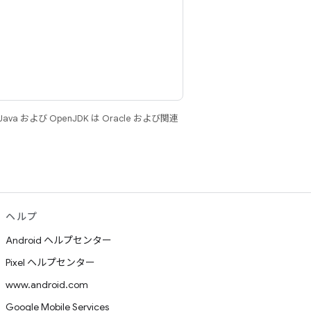
 および OpenJDK は Oracle および関連
ヘルプ
Android ヘルプセンター
Pixel ヘルプセンター
www.android.com
Google Mobile Services