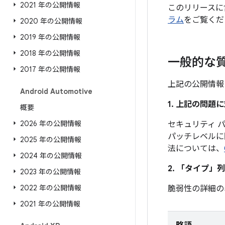
2021 年の公開情報
このリリースに
ラム
をご覧くだ
2020 年の公開情報
2019 年の公開情報
2018 年の公開情報
一般的な
2017 年の公開情報
上記の公開情報
Android Automotive
1. 上記の問
概要
2026 年の公開情報
セキュリティ パッ
パッチレベルに
2025 年の公開情報
法については、
2024 年の公開情報
2. 「タイプ」
列
2023 年の公開情報
2022 年の公開情報
脆弱性の詳細の
2021 年の公開情報