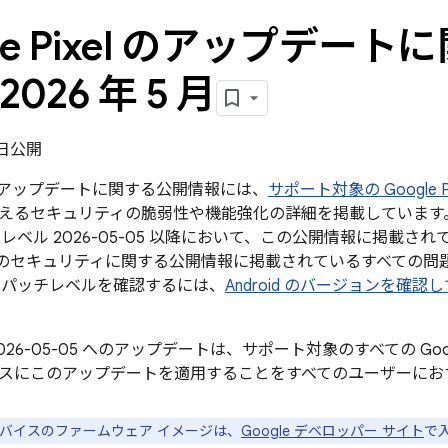
gle Pixel のアップデー
2026 年 5 月
5 日公開
xel のアップデートに関する公開情報には、
サポート対象の Google P
えるセキュリティの脆弱性や機能強化の詳細を掲載しています。G
レベル 2026-05-05 以降において、この公開情報に掲載され
roid のセキュリティに関する公開情報に掲載されているすべて
 パッチレベルを確認するには、
Android のバージョンを確
026-05-05 へのアップデートは、サポート対象のすべての Go
スにこのアップデートを適用することをすべてのユーザーにお
e デバイスのファームウェア イメージは、
Google デベロッパー サイト
で