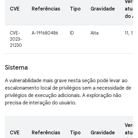
Vers
CVE
Referências
Tipo
Gravidade
atual
do A
CVE-
A-191680486
ID
Alta
11, 13
2023-
21230
Sistema
A vulnerabilidade mais grave nesta seção pode levar ao
escalonamento local de privilégios sem a necessidade de
privilégios de execução adicionais. A exploração não
precisa de interação do usuário.
Vers
CVE
Referências
Tipo
Gravidade
atual