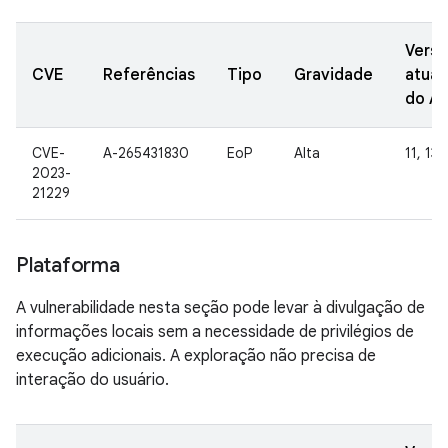
Vers
CVE
Referências
Tipo
Gravidade
atual
do A
CVE-
A-265431830
EoP
Alta
11, 13
2023-
21229
Plataforma
A vulnerabilidade nesta seção pode levar à divulgação de
informações locais sem a necessidade de privilégios de
execução adicionais. A exploração não precisa de
interação do usuário.