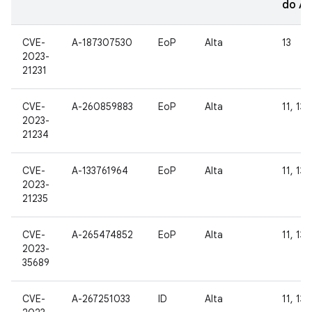
do A
CVE-
A-187307530
EoP
Alta
13
2023-
21231
CVE-
A-260859883
EoP
Alta
11, 13
2023-
21234
CVE-
A-133761964
EoP
Alta
11, 13
2023-
21235
CVE-
A-265474852
EoP
Alta
11, 13
2023-
35689
CVE-
A-267251033
ID
Alta
11, 13