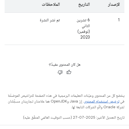
الإصدار
التاريخ
الملاحظات
1
6 تشرين
تم نشر النشرة
الثاني
(نوفمبر)
2023
هل كان المحتوى مفيدًا؟
يخضع كل من المحتوى وعيّنات التعليمات البرمجية في هذه الصفحة للتراخيص الموضحّة
في
ترخيص استخدام المحتوى
. إنّ Java وOpenJDK هما علامتان تجاريتان مسجَّلتان
لشركة Oracle و/أو الشركات التابعة لها.
تاريخ التعديل الأخير: 2025-07-27 (حسب التوقيت العالمي المتفَّق عليه)