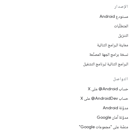
الإصدار
مستودع Android
المتطلّبات
التنزيل
معاينة البرامج الثنائية
نسخة برامج الجهة المصنِّعة
البرامج الثنائية لبرنامج التشغيل
التواصل
حساب ‎@Android على X
حساب ‎@AndroidDev على X
مدوّنة Android
مدوّنة أمان Google
منصّة على "مجموعات Google"