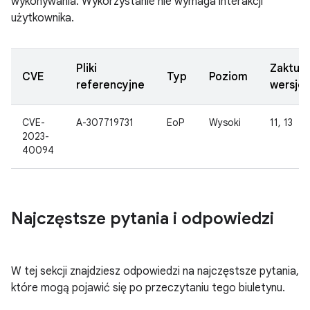
wykonywania. Wykorzystanie nie wymaga interakcji
użytkownika.
Pliki
Zaktua
CVE
Typ
Poziom
referencyjne
wersje
CVE-
A-307719731
EoP
Wysoki
11, 13
2023-
40094
Najczęstsze pytania i odpowiedzi
W tej sekcji znajdziesz odpowiedzi na najczęstsze pytania,
które mogą pojawić się po przeczytaniu tego biuletynu.