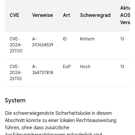
Aktual
CVE
Verweise
Art
Schweregrad
AOSP
Versi
CVE-
A-
ID
Kritisch
13
2024-
310634539
23700
CVE-
A-
EoP
Hoch
13
2024-
268737818
23703
System
Die schwerwiegendste Sicherheitslücke in diesem
Abschnitt könnte zu einer lokalen Rechteausweitung
führen, ohne dass zusätzliche