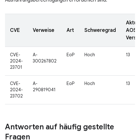
Ausführungsberechtigungen erforderlich sind.
Aktual
CVE
Verweise
Art
Schweregrad
AOSP
Versi
CVE-
A-
EoP
Hoch
13
2024-
300267802
23701
CVE-
A-
EoP
Hoch
13
2024-
290819041
23702
Antworten auf häufig gestellte
Fragen