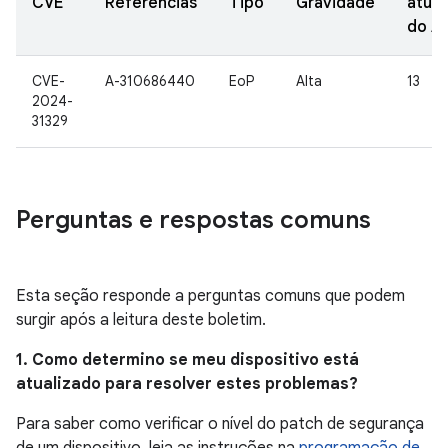
CVE
Referências
Tipo
Gravidade
atual
do A
CVE-
A-310686440
EoP
Alta
13
2024-
31329
Perguntas e respostas comuns
Esta seção responde a perguntas comuns que podem
surgir após a leitura deste boletim.
1. Como determino se meu dispositivo está
atualizado para resolver estes problemas?
Para saber como verificar o nível do patch de segurança