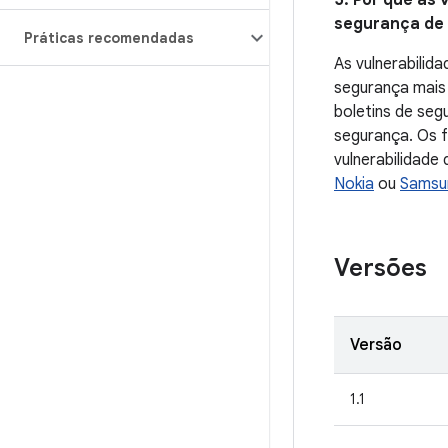
5. Por que as 
segurança de d
Práticas recomendadas
As vulnerabilid
segurança mais 
boletins de seg
segurança. Os f
vulnerabilidade
Nokia
ou
Samsu
Versões
Versão
1.1