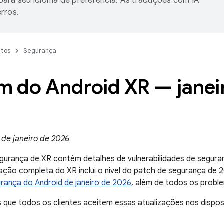
ara seu idioma de preferência. As traduções com IA
rros.
tos
Segurança
im do Android XR — janei
 de janeiro de 2026
egurança de XR contém detalhes de vulnerabilidades de segur
zação completa do XR inclui o nível do patch de segurança de
rança do Android de janeiro de 2026
, além de todos os probl
ue todos os clientes aceitem essas atualizações nos disposi