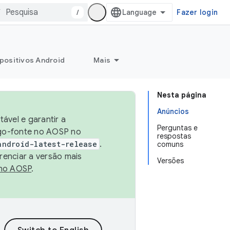
/
Fazer login
positivos Android
Mais
Nesta página
Anúncios
ável e garantir a
Perguntas e
igo-fonte no AOSP no
respostas
android-latest-release
.
comuns
renciar a versão mais
Versões
no AOSP
.