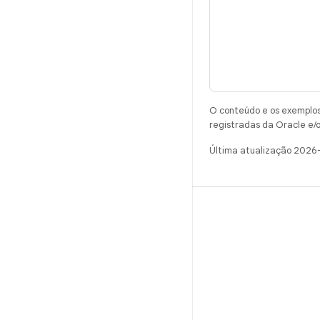
O conteúdo e os exemplos 
registradas da Oracle e/o
Última atualização 2026
CRIAR
Repositório do Android
Requisitos
Como fazer o download
Visualizar códigos binários