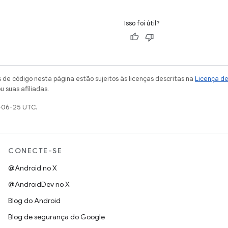
Isso foi útil?
de código nesta página estão sujeitos às licenças descritas na
Licença d
u suas afiliadas.
-06-25 UTC.
CONECTE-SE
@Android no X
@AndroidDev no X
Blog do Android
Blog de segurança do Google