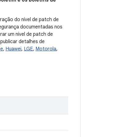
oletim e os boletins de
ração do nível de patch de
 segurança documentadas nos
arar um nível de patch de
publicar detalhes de
le
,
Huawei
,
LGE
,
Motorola
,