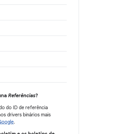
luna
Referências
?
do do ID de referência
s drivers binários mais
Google
.