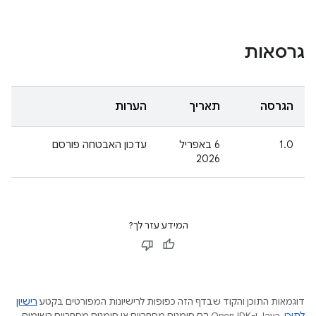
גרסאות
הגרסה
תאריך
הערות
1.0
6 באפריל
עדכון האבטחה פורסם
2026
המידע עזר לך?
דוגמאות התוכן והקוד שבדף הזה כפופות לרישיונות המפורטים בקטע
רישיון
לתוכן
.‏ Java ו-OpenJDK הם סימנים מסחריים או סימנים מסחריים רשומים