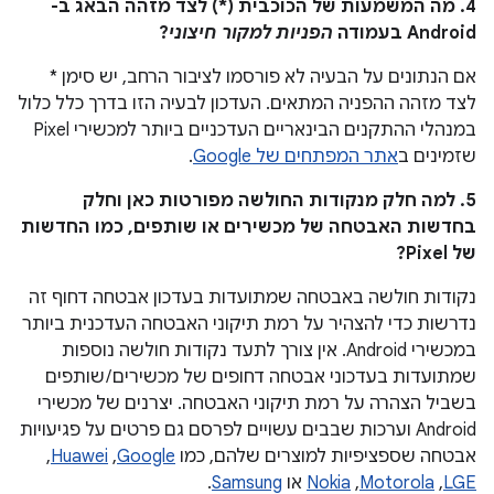
4. מה המשמעות של הכוכבית (*) לצד מזהה הבאג ב-
Android בעמודה
הפניות למקור חיצוני
?
אם הנתונים על הבעיה לא פורסמו לציבור הרחב, יש סימן *
לצד מזהה ההפניה המתאים. העדכון לבעיה הזו בדרך כלל כלול
במנהלי ההתקנים הבינאריים העדכניים ביותר למכשירי Pixel
שזמינים ב
אתר המפתחים של Google
.
5. למה חלק מנקודות החולשה מפורטות כאן וחלק
בחדשות האבטחה של מכשירים או שותפים, כמו החדשות
של Pixel?
נקודות חולשה באבטחה שמתועדות בעדכון אבטחה דחוף זה
נדרשות כדי להצהיר על רמת תיקוני האבטחה העדכנית ביותר
במכשירי Android. אין צורך לתעד נקודות חולשה נוספות
שמתועדות בעדכוני אבטחה דחופים של מכשירים / שותפים
בשביל הצהרה על רמת תיקוני האבטחה. יצרנים של מכשירי
Android וערכות שבבים עשויים לפרסם גם פרטים על פגיעויות
אבטחה שספציפיות למוצרים שלהם, כמו
Google
,‏
Huawei
,‏
LGE
,‏
Motorola
,‏
Nokia
או
Samsung
.