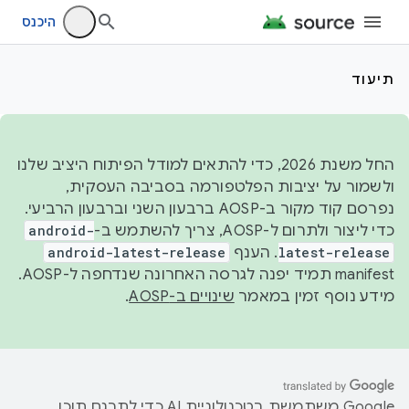
היכנס
תיעוד
החל משנת 2026, כדי להתאים למודל הפיתוח היציב שלנו
ולשמור על יציבות הפלטפורמה בסביבה העסקית,
נפרסם קוד מקור ב-AOSP ברבעון השני וברבעון הרביעי.
כדי ליצור ולתרום ל-AOSP, צריך להשתמש ב-
android-
latest-release
. הענף
android-latest-release
manifest תמיד יפנה לגרסה האחרונה שנדחפה ל-AOSP.
מידע נוסף זמין במאמר
שינויים ב-AOSP
.
‫Google משתמשת בטכנולוגיית AI כדי לתרגם תוכן