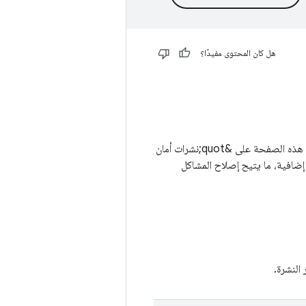
هل كان المحتوى مفيدًا؟
تُعدّ تحديثات الأجهزة أداة مهمة للحفاظ على سلامة مستخدمي Android وحماية أجهزتهم. تحتوي هذه الصفحة على &quot;نشرات أمان
ضافية، ما يتيح إصلاح المشاكل