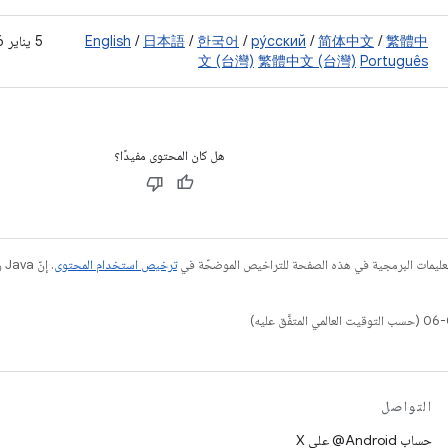
繁體中
/
简体中文
/
ру́сский
/
한국어
/
日本語
/
English
‫5 يناير 2026
文 (台灣)
繁體中文 (台灣)
Português
هل كان المحتوى مفيدًا؟
عليمات البرمجية في هذه الصفحة للتراخيص الموضحّة في
ترخيص استخدام المحتوى
التواصل
حساب ‎@Android على X