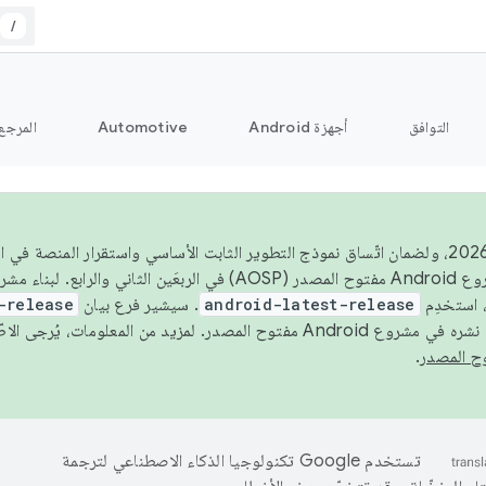
/
التوافق
أجهزة Android
Automotive
المرجع
اعتبارًا من عام 2026، ولضمان اتّساق نموذج التطوير الثابت الأساسي واستقرار المنصة
 استخدِم
android-latest-release
. سيشير فرع بيان
-release
ح المصدر. لمزيد من المعلومات، يُرجى الاطّلاع على
.
تستخدم Google تكنولوجيا الذكاء الاصطناعي لترجمة