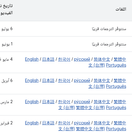
تاريخ ن
اللغات
الفيديو
ستتوفّر الترجمات قريبًا
‫6 يوليو 2026
ستتوفّر الترجمات قريبًا
‫1 يونيو 2026
繁體中
/
简体中文
/
ру́сский
/
한국어
/
日本語
/
English
‫4 مايو 2026
文 (台灣)
Português
繁體中
/
简体中文
/
ру́сский
/
한국어
/
日本語
/
English
‫6 أبريل 2026
文 (台灣)
Português
繁體中
/
简体中文
/
ру́сский
/
한국어
/
日本語
/
English
‫2 مارس 2026
文 (台灣)
繁體中文 (台灣)
Português
繁體中
/
简体中文
/
ру́сский
/
한국어
/
日本語
/
English
‫2 فبراير 2026
文 (台灣)
繁體中文 (台灣)
Português