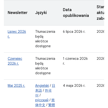
Stan
Data
Newsletter
Języki
aktual
opublikowania
zabez
Lipiec 2026
Tłumaczenia
6 lipca 2026 r.
2026-
r.
będą
wkrótce
dostępne
Czerwiec
Tłumaczenia
1 czerwca 2026
2026-
2026 r.
będą
r.
wkrótce
dostępne
Maj 2025 r.
Angielski
/
日
4 maja 2026 r.
2026-
本語
/
한국
어
/
ру́сский
/
简
体中文
/
繁體