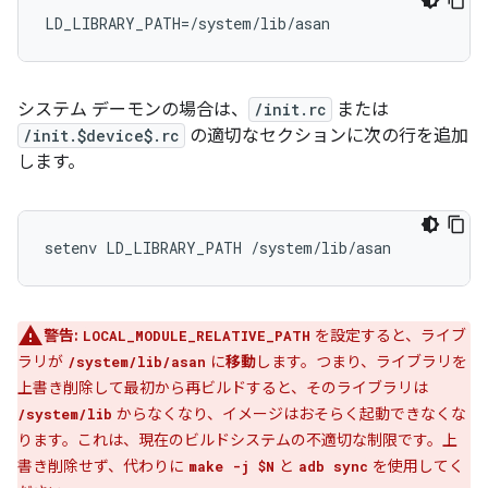
LD_LIBRARY_PATH=/system/lib/asan
システム デーモンの場合は、
/init.rc
または
/init.$device$.rc
の適切なセクションに次の行を追加
します。
警告:
を設定すると、ライブ
LOCAL_MODULE_RELATIVE_PATH
ラリが
に
移動
します。つまり、ライブラリを
/system/lib/asan
上書き削除して最初から再ビルドすると、そのライブラリは
からなくなり、イメージはおそらく起動できなくな
/system/lib
ります。これは、現在のビルドシステムの不適切な制限です。上
書き削除せず、代わりに
と
を使用してく
make -j $N
adb sync