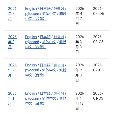
2026
English
/
日本語
/
한국어
/
2026
2026-
年 4
ру́сский
/
简体中文
/
繁體
年 4
04-05
月
中文（台灣）
月 7
日
2026
English
/
日本語
/
한국어
/
2026
2026-
年 3
ру́сский
/
简体中文
/
繁體
年 3
03-05
月
中文（台灣）
月 3
日
2026
English
/
日本語
/
한국어
/
2026
2026-
年 2
ру́сский
/
简体中文
/
繁體
年 2
02-05
月
中文（台灣）
月 3
日
2026
English
/
日本語
/
한국어
/
2026
2026-
年 1
ру́сский
/
简体中文
/
繁體
年 1
01-05
月
中文（台灣）
月 12
日