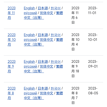
2023
English
/
日本語
/
한국어
/
2023
2023-
年 11
ру́сский
/
简体中文
/
繁體
年 11
11-01
月
中文（台灣）
月 6
日
2023
English
/
日本語
/
한국어
/
2023
2023-
年 10
ру́сский
/
简体中文
/
繁體
年 10
10-01
月
中文（台灣）
月 4
日
2023
English
/
日本語
/
한국어
/
2023
2023-
年 9
ру́сский
/
简体中文
/
繁體
年 9
09-01
月
中文（台灣）
月 18
日
2023
English
/
日本語
/
한국어
/
2023
2023-
年 8
ру́сский
/
简体中文
/
繁體
年 8
08-05
月
中文（台灣）
月 7
日