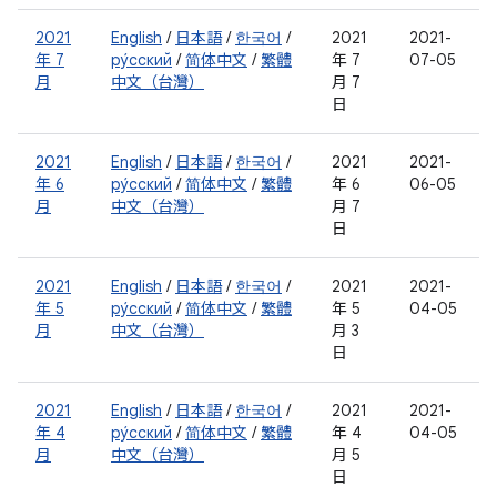
2021
English
/
日本語
/
한국어
/
2021
2021-
年 7
ру́сский
/
简体中文
/
繁體
年 7
07-05
月
中文（台灣）
月 7
日
2021
English
/
日本語
/
한국어
/
2021
2021-
年 6
ру́сский
/
简体中文
/
繁體
年 6
06-05
月
中文（台灣）
月 7
日
2021
English
/
日本語
/
한국어
/
2021
2021-
年 5
ру́сский
/
简体中文
/
繁體
年 5
04-05
月
中文（台灣）
月 3
日
2021
English
/
日本語
/
한국어
/
2021
2021-
年 4
ру́сский
/
简体中文
/
繁體
年 4
04-05
月
中文（台灣）
月 5
日