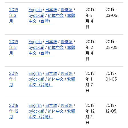
2019
English
/
日本語
/
한국어
/
2019
2019-
年 3
ру́сский
/
简体中文
/
繁體
年 3
03-05
月
中文（台灣）
月 4
日
2019
English
/
日本語
/
한국어
/
2019
2019-
年 2
ру́сский
/
简体中文
/
繁體
年 2
02-05
月
中文（台灣）
月 4
日
2019
English
/
日本語
/
한국어
/
2019
2019-
年 1
ру́сский
/
简体中文
/
繁體
年 1
01-05
月
中文（台灣）
月 7
日
2018
English
/
日本語
/
한국어
/
2018
2018-
年 12
ру́сский
/
简体中文
/
繁體
年 12
12-05
月
中文（台灣）
月 3
日