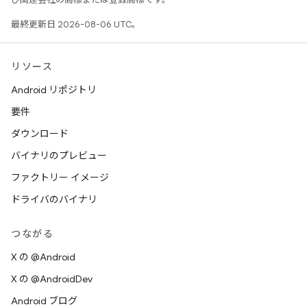
最終更新日 2026-08-06 UTC。
リソース
Android リポジトリ
要件
ダウンロード
バイナリのプレビュー
ファクトリー イメージ
ドライバのバイナリ
つながる
X の @Android
X の @AndroidDev
Android ブログ