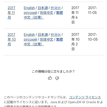
2017
English
/
日本語
/
한국어
/
2017
2017-
年 11
ру́сский
/
简体中文
/
繁體
年 11
11-05
月
中文（台灣）
月 6
日
2017
English
/
日本語
/
한국어
/
2017
2017-
年 10
ру́сский
/
简体中文
/
繁體
年 10
10-05
月
中文（台灣）
月 2
日
この情報は役に立ちましたか？
このページのコンテンツやコードサンプルは、
コンテンツ ライセンス
に記載のライセンスに従います。Java および OpenJDK は Oracle およ
び関連会社の商標または登録商標です。