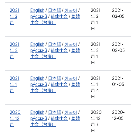
2021
English
/
日本語
/
한국어
/
2021
2021-
年 3
ру́сский
/
简体中文
/
繁體
年 3
03-05
月
中文（台灣）
月 1
日
2021
English
/
日本語
/
한국어
/
2021
2021-
年 2
ру́сский
/
简体中文
/
繁體
年 2
02-05
月
中文（台灣）
月 1
日
2021
English
/
日本語
/
한국어
/
2021
2021-
年 1
ру́сский
/
简体中文
/
繁體
年 1
01-05
月
中文（台灣）
月 4
日
2020
English
/
日本語
/
한국어
/
2020
2020-
年 12
ру́сский
/
简体中文
/
繁體
年 12
12-05
月
中文（台灣）
月 7
日