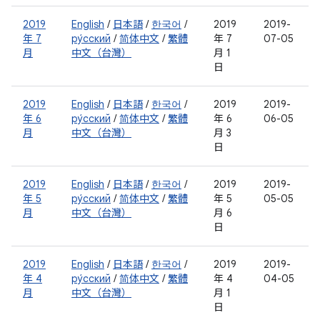
2019
English
/
日本語
/
한국어
/
2019
2019-
年 7
ру́сский
/
简体中文
/
繁體
年 7
07-05
月
中文（台灣）
月 1
日
2019
English
/
日本語
/
한국어
/
2019
2019-
年 6
ру́сский
/
简体中文
/
繁體
年 6
06-05
月
中文（台灣）
月 3
日
2019
English
/
日本語
/
한국어
/
2019
2019-
年 5
ру́сский
/
简体中文
/
繁體
年 5
05-05
月
中文（台灣）
月 6
日
2019
English
/
日本語
/
한국어
/
2019
2019-
年 4
ру́сский
/
简体中文
/
繁體
年 4
04-05
月
中文（台灣）
月 1
日