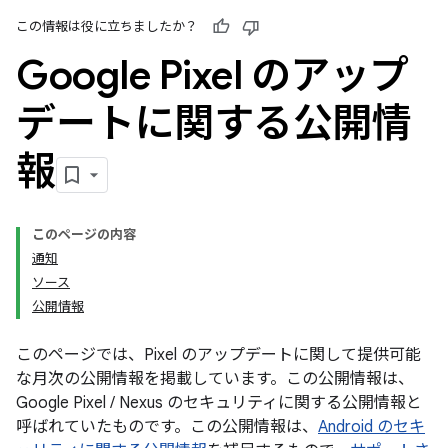
この情報は役に立ちましたか？
Google Pixel のアップ
デートに関する公開情
報
このページの内容
通知
ソース
公開情報
このページでは、Pixel のアップデートに関して提供可能
な月次の公開情報を掲載しています。この公開情報は、
Google Pixel / Nexus のセキュリティに関する公開情報と
呼ばれていたものです。この公開情報は、
Android のセキ