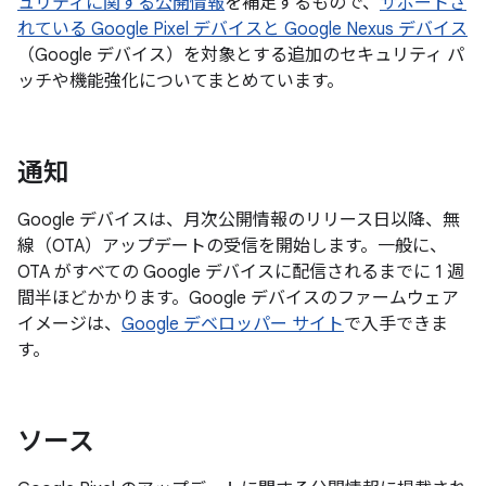
ュリティに関する公開情報
を補足するもので、
サポートさ
れている Google Pixel デバイスと Google Nexus デバイス
（Google デバイス）を対象とする追加のセキュリティ パ
ッチや機能強化についてまとめています。
通知
Google デバイスは、月次公開情報のリリース日以降、無
線（OTA）アップデートの受信を開始します。一般に、
OTA がすべての Google デバイスに配信されるまでに 1 週
間半ほどかかります。Google デバイスのファームウェア
イメージは、
Google デベロッパー サイト
で入手できま
す。
ソース