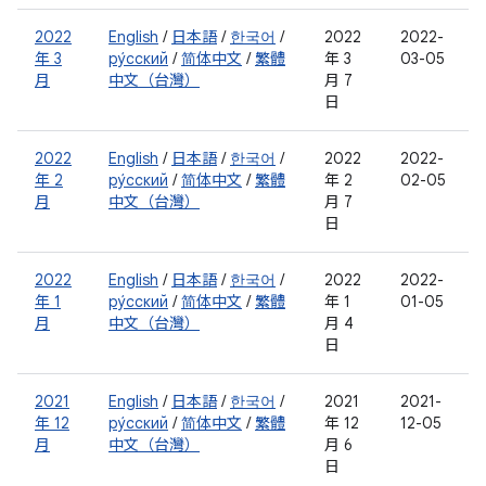
2022
English
/
日本語
/
한국어
/
2022
2022-
年 3
ру́сский
/
简体中文
/
繁體
年 3
03-05
月
中文（台灣）
月 7
日
2022
English
/
日本語
/
한국어
/
2022
2022-
年 2
ру́сский
/
简体中文
/
繁體
年 2
02-05
月
中文（台灣）
月 7
日
2022
English
/
日本語
/
한국어
/
2022
2022-
年 1
ру́сский
/
简体中文
/
繁體
年 1
01-05
月
中文（台灣）
月 4
日
2021
English
/
日本語
/
한국어
/
2021
2021-
年 12
ру́сский
/
简体中文
/
繁體
年 12
12-05
月
中文（台灣）
月 6
日