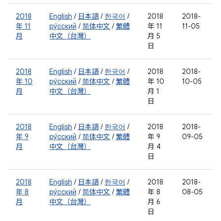
2018
English
/
日本語
/
한국어
/
2018
2018-
年 11
ру́сский
/
简体中文
/
繁體
年 11
11-05
月
中文（台灣）
月 5
日
2018
English
/
日本語
/
한국어
/
2018
2018-
年 10
ру́сский
/
简体中文
/
繁體
年 10
10-05
月
中文（台灣）
月 1
日
2018
English
/
日本語
/
한국어
/
2018
2018-
年 9
ру́сский
/
简体中文
/
繁體
年 9
09-05
月
中文（台灣）
月 4
日
2018
English
/
日本語
/
한국어
/
2018
2018-
年 8
ру́сский
/
简体中文
/
繁體
年 8
08-05
月
中文（台灣）
月 6
日