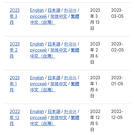
2023
English
/
日本語
/
한국어
/
2023
2023-
年 3
ру́сский
/
简体中文
/
繁體
年 3
03-05
月
中文（台灣）
月 13
日
2023
English
/
日本語
/
한국어
/
2023
2023-
年 2
ру́сский
/
简体中文
/
繁體
年 2
02-05
月
中文（台灣）
月 6
日
2023
English
/
日本語
/
한국어
/
2023
2023-
年 1
ру́сский
/
简体中文
/
繁體
年 1
01-05
月
中文（台灣）
月 6
日
2022
English
/
日本語
/
한국어
/
2022
2022-
年 12
ру́сский
/
简体中文
/
繁體
年 12
12-05
月
中文（台灣）
月 5
日