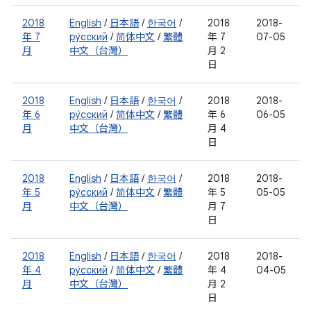
2018
English
/
日本語
/
한국어
/
2018
2018-
年 7
ру́сский
/
简体中文
/
繁體
年 7
07-05
月
中文（台灣）
月 2
日
2018
English
/
日本語
/
한국어
/
2018
2018-
年 6
ру́сский
/
简体中文
/
繁體
年 6
06-05
月
中文（台灣）
月 4
日
2018
English
/
日本語
/
한국어
/
2018
2018-
年 5
ру́сский
/
简体中文
/
繁體
年 5
05-05
月
中文（台灣）
月 7
日
2018
English
/
日本語
/
한국어
/
2018
2018-
年 4
ру́сский
/
简体中文
/
繁體
年 4
04-05
月
中文（台灣）
月 2
日