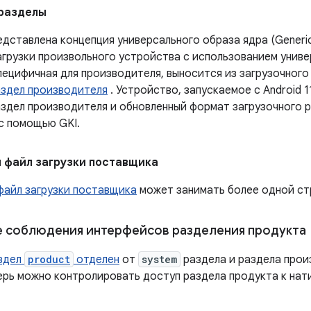
 разделы
редставлена ​​концепция универсального образа ядра (Generic
агрузки произвольного устройства с использованием униве
пецифичная для производителя, выносится из загрузочного
аздел производителя
. Устройство, запускаемое с Android 
аздел производителя и обновленный формат загрузочного р
с помощью GKI.
 файл загрузки поставщика
файл загрузки поставщика
может занимать более одной ст
 соблюдения интерфейсов разделения продукта
здел
product
отделен
от
system
раздела и раздела прои
ерь можно контролировать доступ раздела продукта к нат