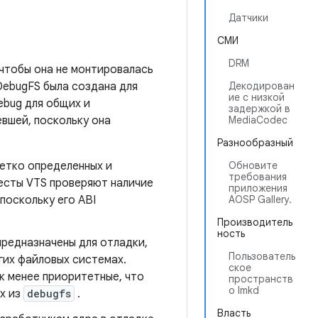
Датчики
СМИ
DRM
 чтобы она не монтировалась
DebugFS была создана для
Декодирован
ие с низкой
ebug для общих и
задержкой в ​​
вшей, поскольку она
MediaCodec
Разнообразный
четко определенных и
Обновите
требования
Тесты VTS проверяют наличие
приложения
поскольку его ABI
AOSP Gallery.
Производитель
ность
предназначены для отладки,
Пользователь
угих файловых системах.
ское
 менее приоритетные, что
пространств
о lmkd
х из
debugfs
.
Власть