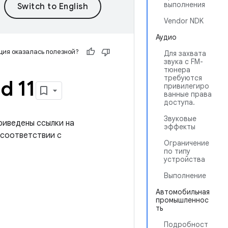
выполнения
Vendor NDK
Аудио
ия оказалась полезной?
Для захвата
звука с FM-
тюнера
требуются
d 11
привилегиро
ванные права
доступа.
Звуковые
приведены ссылки на
эффекты
 соответствии с
Ограничение
по типу
устройства
Выполнение
Автомобильная
промышленнос
ть
Подробност