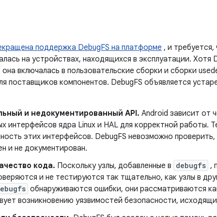
екращена поддержка DebugFS на платформе
, и требуется,
алась на устройствах, находящихся в эксплуатации. Хотя 
 она включалась в пользовательские сборки и сборки used
ля поставщиков компонентов. DebugFS объявляется устаре
льный и недокументированный API.
Android зависит от 
х интерфейсов ядра Linux и HAL для корректной работы. 
ность этих интерфейсов. DebugFS невозможно проверить, 
н и не документирован.
ачество кода.
Поскольку узлы, добавленные в
debugfs
, 
оверяются и не тестируются так тщательно, как узлы в др
ebugfs
обнаруживаются ошибки, они рассматриваются как
вует возникновению уязвимостей безопасности, исходящи