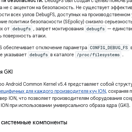
ти безопасности.
DebugFS был создан с целью помочь ра
 а не с акцентом на безопасность. Не существует эффекти
ости всех узлов DebugFS, доступных на производственном 
ние политики безопасности (SEpolicy) снизило серьезност
х от
debugfs
, запрет монтирования
debugfs
— единств
ь поверхность атаки.
VTS обеспечивает отключение параметра
CONFIG_DEBUG_FS
в
не указывает
debugfs
в каталоге
/proc/filesystems
.
я GKI
дро ​​Android Common Kernel v5.4 представляет собой структ
пецифичных для каждого производителя куч ION,
сохраняя п
вер ION, что позволяет производителям оборудования со
ION при использовании универсального образа ядра (GKI).
системные компоненты