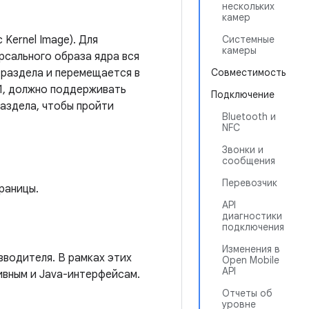
нескольких
камер
 Kernel Image). Для
Системные
камеры
рсального образа ядра вся
 раздела и перемещается в
Совместимость
11, должно поддерживать
Подключение
аздела, чтобы пройти
Bluetooth и
NFC
Звонки и
сообщения
Перевозчик
раницы.
API
диагностики
подключения
Изменения в
зводителя. В рамках этих
Open Mobile
API
ивным и Java-интерфейсам.
Отчеты об
уровне