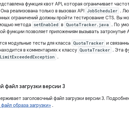
редставлена ​​функция квот API, которая ограничивает част
 Она реализована только в вызовах API
JobScheduler
. Лю
нных ограничений должны пройти тестирование CTS. Вы м
омощью метода
setEnabled
в
QuotaTracker.java
. По ум
ой функции позволяет приложениям вызывать затронутые A
ся модульные тесты для класса
QuotaTracker
и связанны
находится в комментариях к классу
QuotaTracker
. Эта ф
LimitExceededException
.
й файл загрузки версии 3
держивает заголовочный файл загрузки версии 3. Подробне
 файл образа загрузки»
.