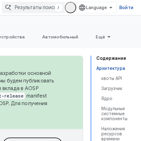
/
Войти
устройства
Автомобильный
Ещё
Содержание
Архитектура
 разработки основной
квоты API
 мы будем публиковать
я вклада в AOSP
Загрузчик
t-release
manifest
Ядро
OSP. Для получения
Модульные
системные
компоненты
Наложения
ресурсов
времени