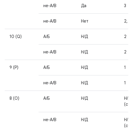
не-А/В
Да
3
не-А/В
Нет
2, 3
10 (Q)
А/Б
Н/Д
2
не-А/В
Н/Д
2
9 (P)
А/Б
Н/Д
1
не-А/В
Н/Д
1
8 (О)
А/Б
Н/Д
Н/Д
(счи
не-А/В
Н/Д
Н/Д
(счи