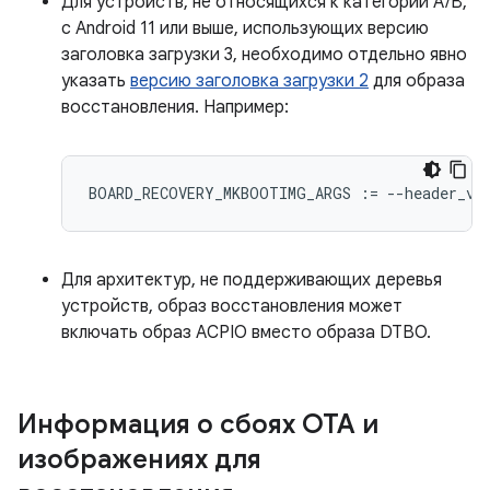
Для устройств, не относящихся к категории A/B,
с Android 11 или выше, использующих версию
заголовка загрузки 3, необходимо отдельно явно
указать
версию заголовка загрузки 2
для образа
восстановления. Например:
BOARD_RECOVERY_MKBOOTIMG_ARGS
:=
--
header_ve
Для архитектур, не поддерживающих деревья
устройств, образ восстановления может
включать образ ACPIO вместо образа DTBO.
Информация о сбоях OTA и
изображениях для