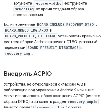
аргумента
recovery_dtbo
инструмента
mkbootimg
во время создания образа
восстановления.
Если переменные
BOARD_INCLUDE_RECOVERY_DTBO
,
BOARD_MKBOOTIMG_ARGS
и
BOARD_PREBUILT_DTBOIMAGE
установлены правильно,
система сборки Android включает DTBO, указанный
переменной
BOARD_PREBUILT_DTBOIMAGE
в
recovery.img
.
Внедрить ACPIO
Устройства, не относящиеся к классам A/B и
работающие под управлением Android 9 или выше,
могут использовать образ наложения ACPIO (вместо
образа DTBO) и заполнять раздел
recovery_acpio
(вместо раздела
recovery_dtbo
) образа