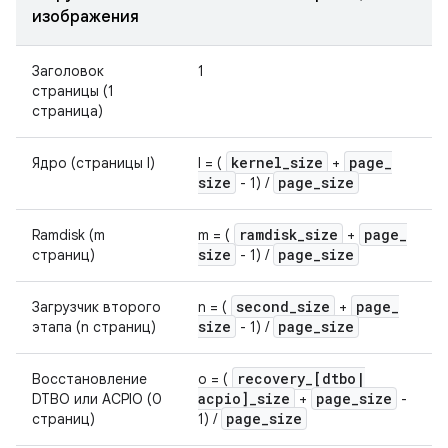
изображения
Заголовок
1
страницы (1
страница)
kernel
_
size
page
_
Ядро (страницы l)
l = (
+
size
page
_
size
- 1) /
ramdisk
_
size
page
_
Ramdisk (m
m = (
+
size
page
_
size
страниц)
- 1) /
second
_
size
page
_
Загрузчик второго
n = (
+
size
page
_
size
этапа (n страниц)
- 1) /
recovery
_
[dtbo
|
Восстановление
o = (
acpio]
_
size
page
_
size
DTBO или ACPIO (0
+
-
page
_
size
страниц)
1) /