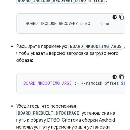
BOARD_INCLUDE_RECOVERY_DTBO
в
true
:
BOARD_INCLUDE_RECOVERY_DTBO
:=
true
Расширьте переменную
BOARD_MKBOOTIMG_ARGS
,
чтобы указать версию заголовка загрузочного
образа:
BOARD_MKBOOTIMG_ARGS
:=
--ramdisk_offset
$(
B
Убедитесь, что переменная
BOARD_PREBUILT_DTBOIMAGE
установлена ​​на
путь к образу DTBO. Система сборки Android
использует эту переменную для установки