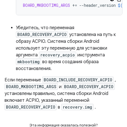
BOARD_MKBOOTIMG_ARGS
+=
--header_version
$(
B
Убедитесь, что переменная
BOARD_RECOVERY_ACPIO
установлена ​​на путь к
образу ACPIO. Система сборки Android
использует эту переменную для установки
аргумента
recovery_acpio
инструмента
mkbootimg
во время создания образа
восстановления.
Если переменные
BOARD_INCLUDE_RECOVERY_ACPIO
,
BOARD_MKBOOTIMG_ARGS
и
BOARD_RECOVERY_ACPIO
установлены правильно, система сборки Android
включает ACPIO, указанный переменной
BOARD_RECOVERY_ACPIO
в
recovery.img
.
Эта информация оказалась полезной?