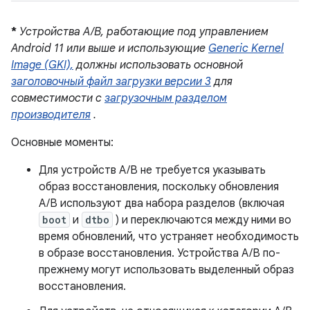
*
Устройства A/B, работающие под управлением
Android 11 или выше и использующие
Generic Kernel
Image (GKI),
должны использовать основной
заголовочный файл загрузки версии 3
для
совместимости с
загрузочным разделом
производителя
.
Основные моменты:
Для устройств A/B не требуется указывать
образ восстановления, поскольку обновления
A/B используют два набора разделов (включая
boot
и
dtbo
) и переключаются между ними во
время обновлений, что устраняет необходимость
в образе восстановления. Устройства A/B по-
прежнему могут использовать выделенный образ
восстановления.