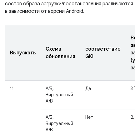
состав образа загрузки/восстановления различаются
в зависимости от версии Android.
Вер
заг
Схема
соответствие
Выпускать
заг
обновления
GKI
(ус
зап
*
11
А/Б,
Да
3
Виртуальный
A/B
А/Б,
Нет
2, 3
Виртуальный
A/B