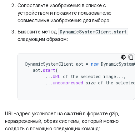
Сопоставьте изображения в списке с
устройством и покажите пользователю
совместимые изображения для выбора.
Вызовите метод
DynamicSystemClient.start
следующим образом:
DynamicSystemClient
aot
=
new
DynamicSystemCl
aot
.
start
(
...
URL
of
the
selected
image
...,
...
uncompressed
size
of
the
selected
URL-адрес указывает на сжатый в формате gzip,
неразреженный, образ системы, который можно
создать с помощью следующих команд: