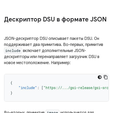
Дескриптор DSU в формате JSON
JSON-дескриптор DSU описывает пакеты DSU. Он
поддерживает два примитива. Во-первых, примитив
include
включает дополнительные JSON-
дескрипторы или перенаправляет загрузчик DSU в
новое местоположение. Например:
{
"include"
:
[
"https://.../gsi-release/gsi-src.j
}
Во-вторых, примитив
image
используется для