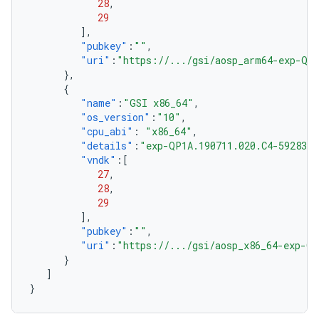
28
,
29
],
"pubkey"
:
""
,
"uri"
:
"https://.../gsi/aosp_arm64-exp-QP1
},
{
"name"
:
"GSI x86_64"
,
"os_version"
:
"10"
,
"cpu_abi"
:
"x86_64"
,
"details"
:
"exp-QP1A.190711.020.C4-5928301
"vndk"
:[
27
,
28
,
29
],
"pubkey"
:
""
,
"uri"
:
"https://.../gsi/aosp_x86_64-exp-QP
}
]
}