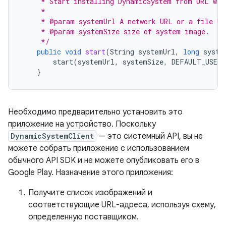
     * Start installing DynamicSystem from URL wit
     *
     * @param systemUrl A network URL or a file UR
     * @param systemSize size of system image.
     */
public
void
start
(
String
systemUrl
,
long
syste
start
(
systemUrl
,
systemSize
,
DEFAULT_USERD
}
Необходимо предварительно установить это
приложение на устройство. Поскольку
DynamicSystemClient
— это системный API, вы не
можете собрать приложение с использованием
обычного API SDK и не можете опубликовать его в
Google Play. Назначение этого приложения:
Получите список изображений и
соответствующие URL-адреса, используя схему,
определенную поставщиком.