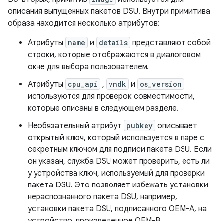
описания выпущенных пакетов DSU. Внутри примитива
образа находится несколько атрибутов:
Атрибуты
name
и
details
представляют собой
строки, которые отображаются в диалоговом
окне для выбора пользователем.
Атрибуты
cpu_api
,
vndk
и
os_version
используются для проверок совместимости,
которые описаны в следующем разделе.
Необязательный атрибут
pubkey
описывает
открытый ключ, который используется в паре с
секретным ключом для подписи пакета DSU. Если
он указан, служба DSU может проверить, есть ли
у устройства ключ, используемый для проверки
пакета DSU. Это позволяет избежать установки
нераспознанного пакета DSU, например,
установки пакета DSU, подписанного OEM-A, на
устройство, произведенное OEM-B.