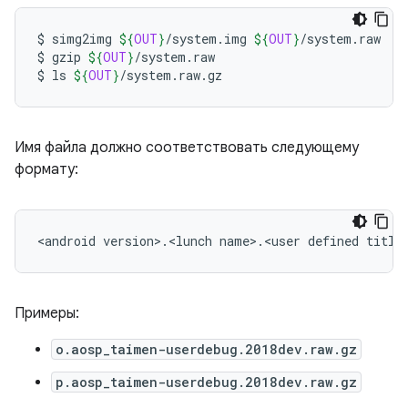
$
simg2img
${
OUT
}
/system.img
${
OUT
}
/system.raw

$
gzip
${
OUT
}
/system.raw

$
ls
${
OUT
}
Имя файла должно соответствовать следующему
формату:
Примеры:
o.aosp_taimen-userdebug.2018dev.raw.gz
p.aosp_taimen-userdebug.2018dev.raw.gz