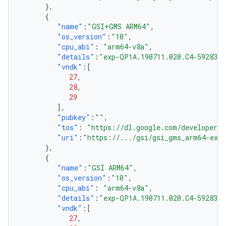
},
{
"name"
:
"GSI+GMS ARM64"
,
"os_version"
:
"10"
,
"cpu_abi"
:
"arm64-v8a"
,
"details"
:
"exp-QP1A.190711.020.C4-5928301
"vndk"
:[
27
,
28
,
29
],
"pubkey"
:
""
,
"tos"
:
"https://dl.google.com/developers/
"uri"
:
"https://.../gsi/gsi_gms_arm64-exp-
},
{
"name"
:
"GSI ARM64"
,
"os_version"
:
"10"
,
"cpu_abi"
:
"arm64-v8a"
,
"details"
:
"exp-QP1A.190711.020.C4-5928301
"vndk"
:[
27
,