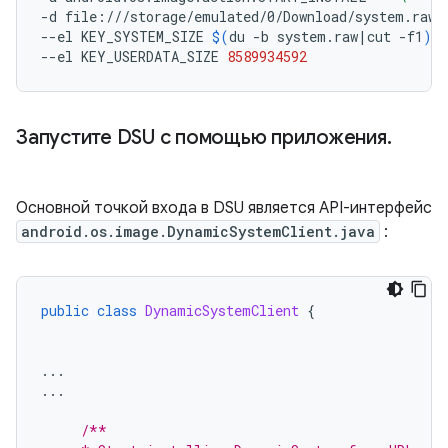
-d
file:///storage/emulated/0/Download/system.raw.
--el
KEY_SYSTEM_SIZE
$(
du
-b
system.raw
|
cut
-f1
)
--el
KEY_USERDATA_SIZE
8589934592
Запустите DSU с помощью приложения
.
Основной точкой входа в DSU является API-интерфейс
android.os.image.DynamicSystemClient.java
:
public
class
DynamicSystemClient
{
...
...
/**