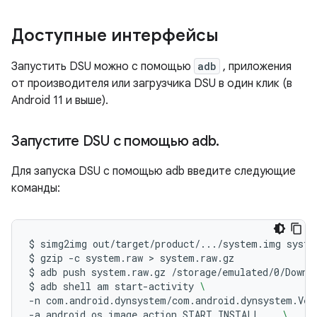
Доступные интерфейсы
Запустить DSU можно с помощью
adb
, приложения
от производителя или загрузчика DSU в один клик (в
Android 11 и выше).
Запустите DSU с помощью adb
.
Для запуска DSU с помощью adb введите следующие
команды:
$
simg2img
out/target/product/.../system.img
syste
$
gzip
-c
system.raw
 > 
system.raw.gz

$
adb
push
system.raw.gz
/storage/emulated/0/Downlo
$
adb
shell
am
start-activity
\
-n
com.android.dynsystem/com.android.dynsystem.Ver
-a
android.os.image.action.START_INSTALL
\