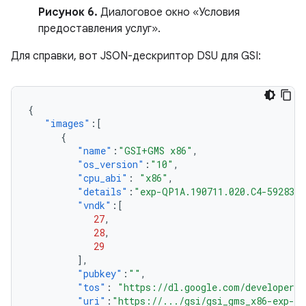
Рисунок 6.
Диалоговое окно «Условия
предоставления услуг».
Для справки, вот JSON-дескриптор DSU для GSI:
{
"images"
:[
{
"name"
:
"GSI+GMS x86"
,
"os_version"
:
"10"
,
"cpu_abi"
:
"x86"
,
"details"
:
"exp-QP1A.190711.020.C4-5928301
"vndk"
:[
27
,
28
,
29
],
"pubkey"
:
""
,
"tos"
:
"https://dl.google.com/developers/
"uri"
:
"https://.../gsi/gsi_gms_x86-exp-QP