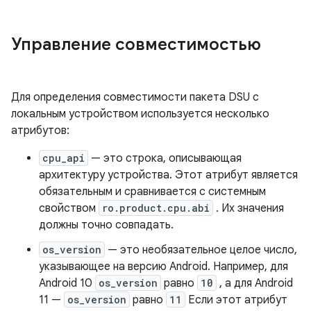
Управление совместимостью
Для определения совместимости пакета DSU с
локальным устройством используется несколько
атрибутов:
cpu_api
— это строка, описывающая
архитектуру устройства. Этот атрибут является
обязательным и сравнивается с системным
свойством
ro.product.cpu.abi
. Их значения
должны точно совпадать.
os_version
— это необязательное целое число,
указывающее на версию Android. Например, для
Android 10
os_version
равно
10
, а для Android
11 —
os_version
равно
11
Если этот атрибут