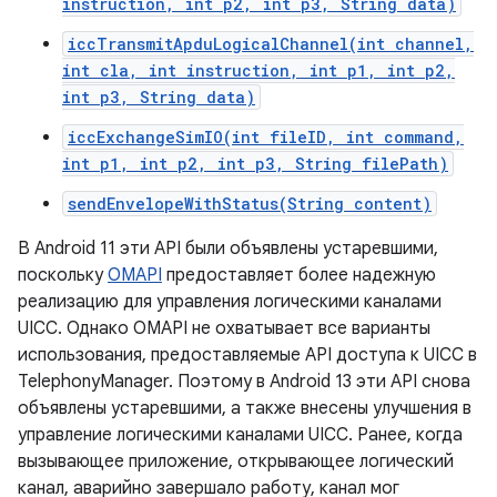
instruction, int p2, int p3, String data)
iccTransmitApduLogicalChannel(int channel,
int cla, int instruction, int p1, int p2,
int p3, String data)
iccExchangeSimIO(int fileID, int command,
int p1, int p2, int p3, String filePath)
sendEnvelopeWithStatus(String content)
В Android 11 эти API были объявлены устаревшими,
поскольку
OMAPI
предоставляет более надежную
реализацию для управления логическими каналами
UICC. Однако OMAPI не охватывает все варианты
использования, предоставляемые API доступа к UICC в
TelephonyManager. Поэтому в Android 13 эти API снова
объявлены устаревшими, а также внесены улучшения в
управление логическими каналами UICC. Ранее, когда
вызывающее приложение, открывающее логический
канал, аварийно завершало работу, канал мог