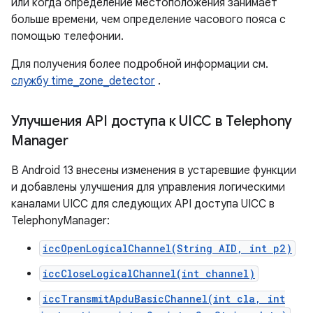
или когда определение местоположения занимает
больше времени, чем определение часового пояса с
помощью телефонии.
Для получения более подробной информации см.
службу time_zone_detector
.
Улучшения API доступа к UICC в Telephony
Manager
В Android 13 внесены изменения в устаревшие функции
и добавлены улучшения для управления логическими
каналами UICC для следующих API доступа UICC в
TelephonyManager:
iccOpenLogicalChannel(String AID, int p2)
iccCloseLogicalChannel(int channel)
iccTransmitApduBasicChannel(int cla, int