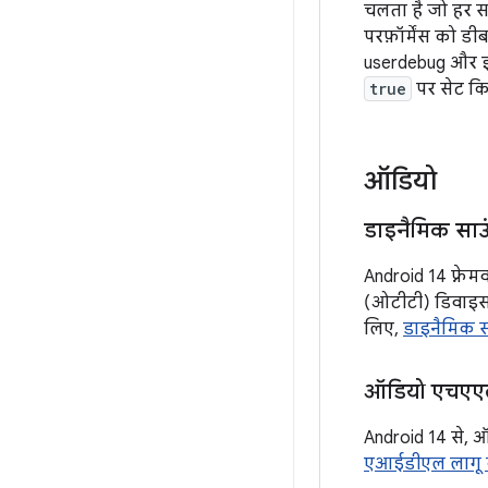
चलता है जो हर सस
परफ़ॉर्मेंस को ड
userdebug और इंजी
true
पर सेट कि
ऑडियो
डाइनैमिक साउ
Android 14 फ़्र
(ओटीटी) डिवाइसों
लिए,
डाइनैमिक स
ऑडियो एचएएल 
Android 14 से,
एआईडीएल लागू