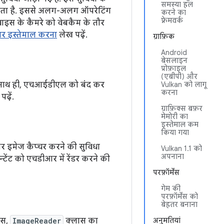
समस्या हल
 जाता है. इससे अलग-अलग ऑपरेटिंग
करने का
फ़्रेमवर्क
ाइस के कैमरे को वेबकैम के तौर
पर इस्तेमाल करना
लेख पढ़ें.
ग्राफ़िक
Android
बेसलाइन
प्रोफ़ाइल
(एबीपी) और
. साथ ही, एचआईडीएल को बंद कर
Vulkan को लागू
करना
ढ़ें.
ग्राफ़िक्स बफ़र
मेमोरी का
इस्तेमाल कम
किया गया
आर इमेज कैप्चर करने की सुविधा
Vulkan 1.1 को
अपनाना
टेंट को एचडीआर में रेंडर करने की
परफ़ॉर्मेंस
गेम की
परफ़ॉर्मेंस को
बेहतर बनाना
इस,
ImageReader
क्लास का
अनुमतियां