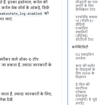
े हैं. इनका इस्तेमाल, कर्नल की
मौजूदगी का पता
लगाने के लिए
्नल वेक सोर्स के आंकड़े, सिर्फ़
कैलिब्रेशन टेस्ट
wakestats_log.enabled
को
परफ़ॉर्मेंस क्लास
पर जाएं.
14 (पीसी14)-
वीडियो
एन्कोडिंग
क्वालिटी
(वीईक्यू)
सीटीएस टेस्ट
कनेक्टिविटी
5G स्लाइसिंग
अपसेल
ड स्पीकर वाले ओवर-द-टॉप
 जा सकता है. ज़्यादा जानकारी के
कान की मशीन
के डिवाइसों के
लिए ASHA के
विज्ञापन
ई-सिम की
मल्टीपल
एनेबल्ड
ाता है. ज़्यादा जानकारी के लिए,
प्रोफ़ाइल
ेख देखें.
(एमईपी) से जुड़े
अपडेट