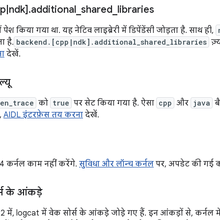
pp
|
ndk]
.
additional
_
shared
_
libraries
 पेश किया गया था. यह नेटिव लाइब्रेरी में डिपेंडेंसी जोड़ता है. साथ ही,
 है.
backend.[cpp|ndk].additional_shared_libraries
ज़
ना
देखें.
्यू
en_trace
को
true
पर सेट किया गया है. ऐसा
cpp
और
java
बै
,
AIDL इंटरफ़ेस तय करना
देखें.
.4 कर्नल काम नहीं करेंगे.
सुविधा और लॉन्च कर्नल
पर, अपडेट की गई कर
्स के आंकड़े
ें, logcat में वेक सोर्स के आंकड़े जोड़े गए हैं. इन आंकड़ों से, कर्नल 