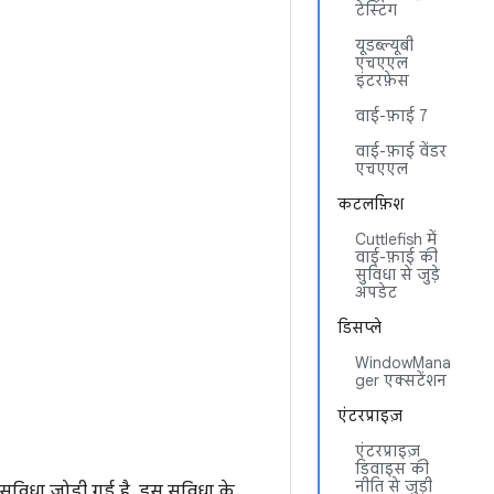
टेस्टिंग
यूडब्ल्यूबी
एचएएल
इंटरफ़ेस
वाई-फ़ाई 7
वाई-फ़ाई वेंडर
एचएएल
कटलफ़िश
Cuttlefish में
वाई-फ़ाई की
सुविधा से जुड़े
अपडेट
डिसप्ले
WindowMana
ger एक्सटेंशन
एंटरप्राइज़
एंटरप्राइज़
डिवाइस की
नीति से जुड़ी
विधा जोड़ी गई है. इस सुविधा के