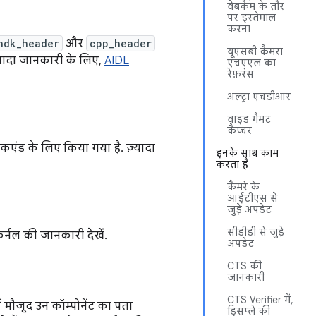
वेबकैम के तौर
पर इस्तेमाल
करना
ndk_header
और
cpp_header
यूएसबी कैमरा
्यादा जानकारी के लिए,
AIDL
एचएएल का
रेफ़रंस
अल्ट्रा एचडीआर
वाइड गैमट
कैप्चर
कएंड के लिए किया गया है. ज़्यादा
इनके साथ काम
करता है
कैमरे के
आईटीएस से
जुड़े अपडेट
सीडीडी से जुड़े
्नल की जानकारी देखें.
अपडेट
CTS की
जानकारी
CTS Verifier में,
में मौजूद उन कॉम्पोनेंट का पता
डिसप्ले की