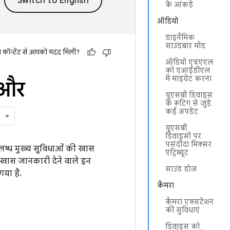
के आंकड़े
ऑडियो
डाइनैमिक
साउंडबार मोड
स कॉन्टेंट से आपको मदद मिली?
ऑडियो एचएएल
को एआईडीएल
में माइग्रेट करना
और
यूएसबी डिवाइस
के रूटिंग से जुड़े
कई अपडेट
यूएसबी
डिवाइसों पर
पसंदीदा मिक्सर
ब्ध मुख्य सुविधाओं की खास
एट्रिब्यूट
ें खास जानकारी देने वाले इन
साउंड डोज़
गया है.
कैमरा
कैमरा एक्सटेंशन
की सुविधाएं
डिवाइस को