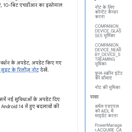
लिए, 10-बिट एचडीआर का इस्तेमाल
नोट के लिए
कॉन्टेंट कैप्चर
करना
COMPANION_
DEVICE_GLAS
SES भूमिका
COMPANION_
DEVICE_NEAR
BY_DEVICE_S
TREAMING
ज वर्शन के अपडेट, अपडेट किए गए
भूमिका
 सुइट के रिलीज़ नोट
देखें.
फ़ुल-स्क्रीन इंटेंट
की सीमाएं
नोट की भूमिका
पावर
समें नई सुविधाओं के अपडेट दिए
. Android 14 में हुए बदलावों की
थर्मल एचएएल
को AIDL में
माइग्रेट करना
PowerManage
r.ACQUIRE_CA