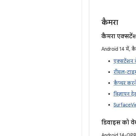
कैमरा
कैमरा एक्सटें
Android 14 में, कै
एक्सटेंशन 
रीयल-टाइम 
कैप्चर करने
विज्ञापन द
SurfaceVi
डिवाइस को वे
Android 14-QPR1 