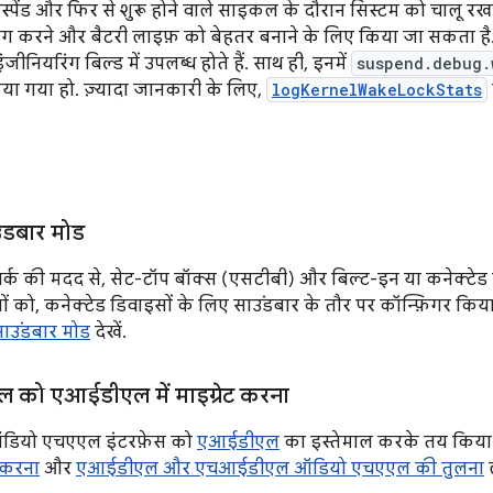
्पेंड और फिर से शुरू होने वाले साइकल के दौरान सिस्टम को चालू रखत
ीबग करने और बैटरी लाइफ़ को बेहतर बनाने के लिए किया जा सकता है. कर
नियरिंग बिल्ड में उपलब्ध होते हैं. साथ ही, इनमें
suspend.debug.
या गया हो. ज़्यादा जानकारी के लिए,
logKernelWakeLockStats
ंडबार मोड
ेमवर्क की मदद से, सेट-टॉप बॉक्स (एसटीबी) और बिल्ट-इन या कनेक्टे
 को, कनेक्टेड डिवाइसों के लिए साउंडबार के तौर पर कॉन्फ़िगर किया
ाउंडबार मोड
देखें.
को एआईडीएल में माइग्रेट करना
 ऑडियो एचएएल इंटरफ़ेस को
एआईडीएल
का इस्तेमाल करके तय किया ज
 करना
और
एआईडीएल और एचआईडीएल ऑडियो एचएएल की तुलना
ल