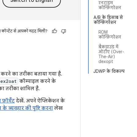
रनटाइम
कॉन्फ़िगरेशन
A/B के हिसाब से
कॉन्फ़िगरेशन
स कॉन्टेंट से आपको मदद मिली?
ROM
कॉन्फ़िगरेशन
बैकग्राउंड में
ओटीए (Over-
The-Air)
dexopt
JDWP के विकल्प
 करने का तरीका बताया गया है.
dex2oat
कॉम्पाइल करने के
े का तरीका शामिल है.
फ़ॉर्मैट
देखें. अपने ऐप्लिकेशन के
के व्यवहार की पुष्टि करना
लेख