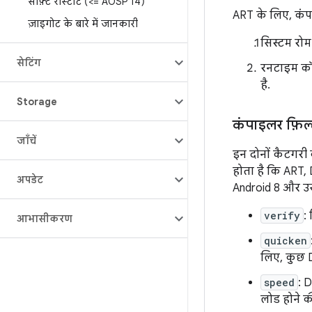
सॉफ़्ट रीस्टार्ट (<= AOSP 14)
ART के लिए, कंपा
ज़ाइगोट के बारे में जानकारी
सिस्टम रो
सेटिंग
रनटाइम कॉ
है.
Storage
कंपाइलर फ़िल
जाँचें
इन दोनों कैटगरी
होता है कि ART,
अपडेट
Android 8 और उसक
verify
:
आभासीकरण
quicken
लिए, कुछ D
speed
: 
लोड होने क