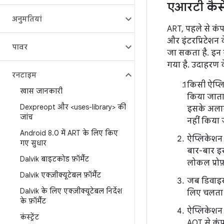
एआरटी कैसे
अनुमतियां
ART, पहले से कं
और इंटरप्रिटेशन 
पावर
जा सकता है. इन स
गया है. उदाहरण क
रनटाइम
किसी ऐप्लि
खास जानकारी
किया जाता 
Dexpreopt और <uses-library> की
इसके अलाव
जांच
नहीं किया 
Android 8
.
0 में ART के लिए किए
ऐप्लिकेशन 
गए सुधार
बार-बार इस
Dalvik बाइटकोड फ़ॉर्मैट
लोकल प्रोफ
Dalvik एक्ज़ीक्यूटेबल फ़ॉर्मैट
जब डिवाइस 
Dalvik के लिए एक्ज़ीक्यूटेबल निर्देश
लिए चलता ह
के फ़ॉर्मैट
ऐप्लिकेशन 
कंस्ट्रेंट
AOT से कंप