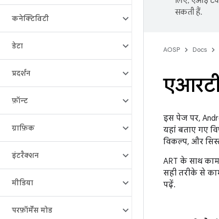
लिए, एआई टेक्
सकती हैं.
कनेक्टिविटी
डेटा
AOSP
Docs
प्रदर्शन
एआरटी 
फ़ॉन्ट
इस पेज पर, Andr
ग्राफ़िक
यहां बताए गए विष
विकल्प, और सिस्ट
इंटरैक्शन
ART के साथ काम
सही तरीके से काम
मीडिया
पढ़ें.
परफ़ॉर्मेंस मोड