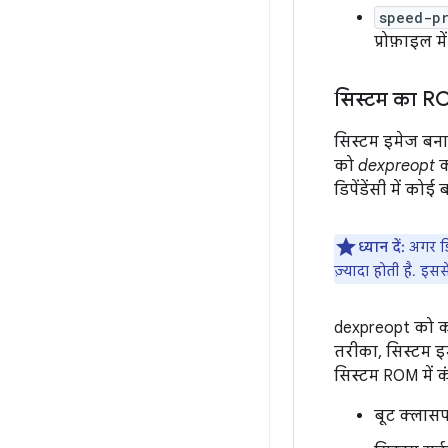
speed-p
प्रोफ़ाइल 
सिस्टम का RO
सिस्टम इमेज बनान
को
dexpreopt
क
डिपेंडेंसी में क
ध्यान दें:
अगर ड
ज़्यादा होती है. इ
dexpreopt को कॉ
तरीका, सिस्टम इम
सिस्टम ROM में 
बूट क्लासप