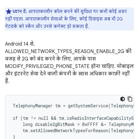
ध्यान दें:
आपातकालीन कॉल करने की सुविधा पर कभी कोई असर
नहीं पड़ता. आपातकालीन सेवाओं के लिए, कोई डिवाइस अब भी 2G
नेटवर्क को स्कैन और उनसे कनेक्ट हो सकता है.
Android 14 से,
ALLOWED_NETWORK_TYPES_REASON_ENABLE_2G की
वजह से 2G को बंद करने के लिए, आपके पास
MODIFY_PRIVILEGED_PHONE_STATE होना चाहिए. मोबाइल
और इंटरनेट सेवा देने वाली कंपनी के खास अधिकार काफ़ी नहीं
हैं.
TelephonyManager tm = getSystemService(TelephonyMa
if (tm != null && tm.isRadioInterfaceCapabilitySu
    long disable2gBitMask = 0xFFFF &~ TelephonyMan
    tm.setAllowedNetworkTypesForReason(TelephonyMa