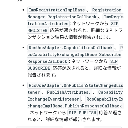
ImsRegistrationImplBase
、
Registration
Manager.RegistrationCallback
、
ImsRegis
trationAttributes
: ネットワークから
SIP
REGISTER
応答が返されると、詳細な SIP トラ
ンザクション結果の情報が報告されます。
RcsUceAdapter.CapabilitiesCallback
、
R
csCapabilityExchangeImplBase.Subscribe
ResponseCallback
: ネットワークから
SIP
SUBSCRIBE
応答が返されると、詳細な情報が
報告されます。
RcsUceAdapter.OnPublishStateChangedLis
tener
、
PublishAttributes,
、
Capability
ExchangeEventListener
、
RcsCapabilityEx
changeImplBase.PublishResponseCallback
: ネットワークから
SIP PUBLISH
応答が返さ
れると、詳細な情報が報告されます。