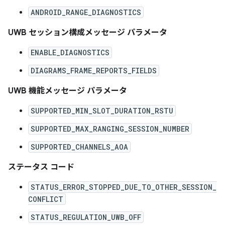
ANDROID_RANGE_DIAGNOSTICS
UWB セッション構成メッセージ パラメータ
ENABLE_DIAGNOSTICS
DIAGRAMS_FRAME_REPORTS_FIELDS
UWB 機能メッセージ パラメータ
SUPPORTED_MIN_SLOT_DURATION_RSTU
SUPPORTED_MAX_RANGING_SESSION_NUMBER
SUPPORTED_CHANNELS_AOA
ステータス コード
STATUS_ERROR_STOPPED_DUE_TO_OTHER_SESSION_
CONFLICT
STATUS_REGULATION_UWB_OFF