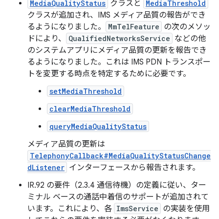
MediaQualityStatus
クラスと
MediaThreshold
クラスが追加され、IMS メディア品質の報告ができ
るようになりました。
MmTelFeature
の次のメソッ
ドにより、
QualifiedNetworksService
などの他
のシステムアプリにメディア品質の更新を報告でき
るようになりました。これは IMS PDN トランスポー
トを変更する時点を特定するために必要です。
setMediaThreshold
clearMediaThreshold
queryMediaQualityStatus
メディア品質の更新は
TelephonyCallback#MediaQualityStatusChange
dListener
インターフェースから報告されます。
IR.92 の要件（2.3.4 通信待機）の定義に従い、ター
ミナル ベースの通話中着信のサポートが追加されて
います。これにより、各
ImsService
の実装を使用