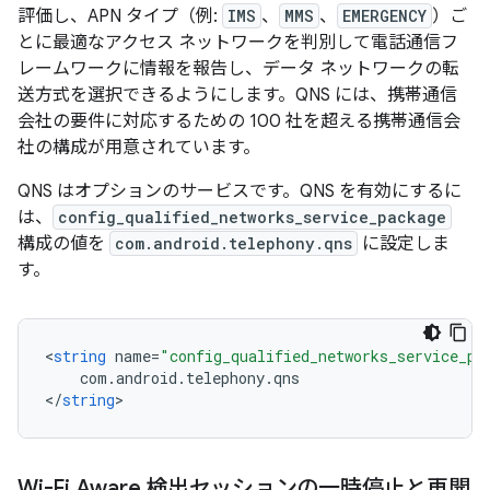
評価し、APN タイプ（例:
IMS
、
MMS
、
EMERGENCY
）ご
とに最適なアクセス ネットワークを判別して電話通信フ
レームワークに情報を報告し、データ ネットワークの転
送方式を選択できるようにします。QNS には、携帯通信
会社の要件に対応するための 100 社を超える携帯通信会
社の構成が用意されています。
QNS はオプションのサービスです。QNS を有効にするに
は、
config_qualified_networks_service_package
構成の値を
com.android.telephony.qns
に設定しま
す。
<
string
name
=
"config_qualified_networks_service_pa
com
.
android
.
telephony
.
qns
<
/
string
Wi-Fi Aware 検出セッションの一時停止と再開