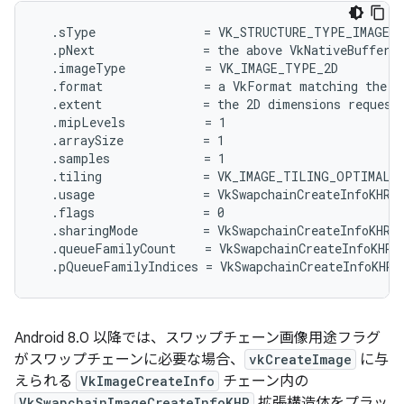
  .sType               = VK_STRUCTURE_TYPE_IMAGE_C
  .pNext               = the above VkNativeBufferAN
  .imageType           = VK_IMAGE_TYPE_2D

  .format              = a VkFormat matching the fo
  .extent              = the 2D dimensions requeste
  .mipLevels           = 1

  .arraySize           = 1

  .samples             = 1

  .tiling              = VK_IMAGE_TILING_OPTIMAL

  .usage               = VkSwapchainCreateInfoKHR::
  .flags               = 0

  .sharingMode         = VkSwapchainCreateInfoKHR::
  .queueFamilyCount    = VkSwapchainCreateInfoKHR::
Android 8.0 以降では、スワップチェーン画像用途フラグ
がスワップチェーンに必要な場合、
vkCreateImage
に与
えられる
VkImageCreateInfo
チェーン内の
VkSwapchainImageCreateInfoKHR
拡張構造体をプラッ