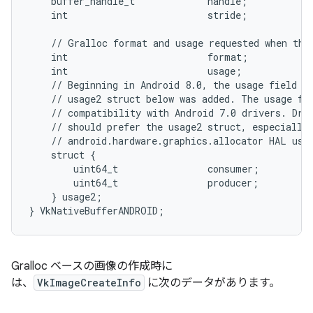
    buffer_handle_t             handle;

    int                         stride;

    // Gralloc format and usage requested when the 
    int                         format;

    int                         usage;

    // Beginning in Android 8.0, the usage field ab
    // usage2 struct below was added. The usage fie
    // compatibility with Android 7.0 drivers. Driv
    // should prefer the usage2 struct, especially 
    // android.hardware.graphics.allocator HAL uses
    struct {

        uint64_t                consumer;

        uint64_t                producer;

    } usage2;

Gralloc ベースの画像の作成時に
は、
VkImageCreateInfo
に次のデータがあります。