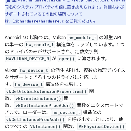
注:
と
は
<ro.hardware.vulkan>
<ro.product.platform>
同名のシステム プロパティの値に置き換えられます。詳細および
サポートされているその他の場所について
は、
をご覧ください。
libhardware/hardware.c
Android 7.0 以降では、Vulkan
hw_module_t
の派生 API
は単一の
hw_module_t
構造体をラップしています。1 つ
のドライバのみがサポートされ、定数文字列
HWVULKAN_DEVICE_0
が
open()
に渡されます。
Vulkan
hw_device_t
の派生 API は、複数の物理デバイス
をサポートできる 1 つのドライバに対応しま
す。
hw_device_t
構造体を拡張して
vkGetGlobalExtensionProperties()
関
数、
vkCreateInstance()
関
数、
vkGetInstanceProcAddr()
関数をエクスポートで
きます。ローダーは、
hw_device_t
構造体の
vkGetInstanceProcAddr()
を呼び出すことにより、他
のすべての
VkInstance()
関数、
VkPhysicalDevice()