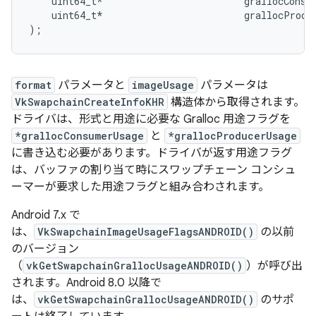
    uint64_t*                         grallocConsum
    uint64_t*                         grallocProduc
format
パラメータと
imageUsage
パラメータは
VkSwapchainCreateInfoKHR
構造体から取得されます。
ドライバは、形式と用途に必要な Gralloc 用途フラグを
*grallocConsumerUsage
と
*grallocProducerUsage
に書き込む必要があります。ドライバが返す用途フラグ
は、バッファの割り当て時にスワップチェーン コンシュ
ーマーが要求した用途フラグと組み合わされます。
Android 7.x で
は、
VkSwapchainImageUsageFlagsANDROID()
の以前
のバージョン
（
vkGetSwapchainGrallocUsageANDROID()
）が呼び出
されます。Android 8.0 以降で
は、
vkGetSwapchainGrallocUsageANDROID()
のサポ