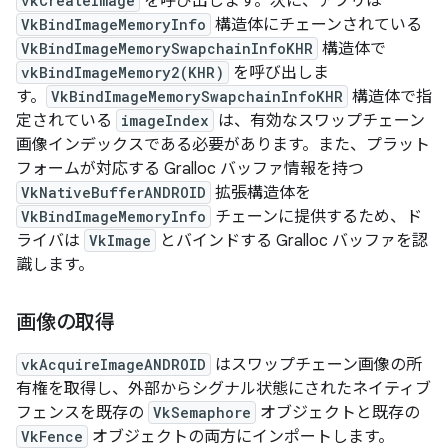
vkCreateImage
を呼び出します。次に、アプリは
VkBindImageMemoryInfo
構造体にチェーンされている
VkBindImageMemorySwapchainInfoKHR
構造体で
vkBindImageMemory2(KHR)
を呼び出しま
す。
VkBindImageMemorySwapchainInfoKHR
構造体で指
定されている
imageIndex
は、有効なスワップチェーン
画像インデックスである必要があります。また、プラット
フォームが対応する Gralloc バッファ情報を持つ
VkNativeBufferANDROID
拡張構造体を
VkBindImageMemoryInfo
チェーンに提供するため、ド
ライバは
VkImage
とバインドする Gralloc バッファを認
識します。
画像の取得
vkAcquireImageANDROID
はスワップチェーン画像の所
有権を取得し、外部からシグナル状態にされたネイティブ
フェンスを既存の
VkSemaphore
オブジェクトと既存の
VkFence
オブジェクトの両方にインポートします。