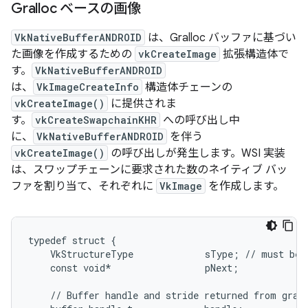
Gralloc ベースの画像
VkNativeBufferANDROID
は、Gralloc バッファに基づい
た画像を作成するための
vkCreateImage
拡張構造体で
す。
VkNativeBufferANDROID
は、
VkImageCreateInfo
構造体チェーンの
vkCreateImage()
に提供されま
す。
vkCreateSwapchainKHR
への呼び出し中
に、
VkNativeBufferANDROID
を伴う
vkCreateImage()
の呼び出しが発生します。WSI 実装
は、スワップチェーンに要求された数のネイティブ バッ
ファを割り当て、それぞれに
VkImage
を作成します。
typedef struct {

    VkStructureType             sType; // must be 
    const void*                 pNext;

    // Buffer handle and stride returned from grall