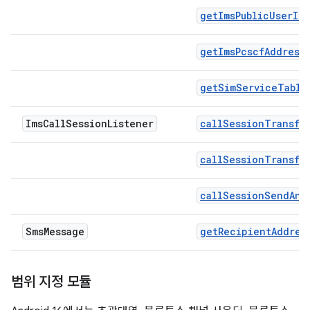
getImsPublicUserId
getImsPcscfAddress
getSimServiceTable
Ims
Call
Session
Listener
callSessionTransfe
callSessionTransfe
callSessionSendAnb
Sms
Message
getRecipientAddres
범위 지정 모듈