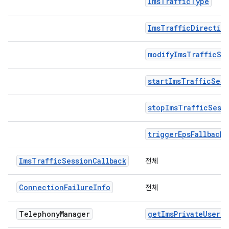
ImsTrafficType
ImsTrafficDirectio
modifyImsTrafficSe
startImsTrafficSess
stopImsTrafficSess
triggerEpsFallback
ImsTrafficSessionCallback
전체
ConnectionFailureInfo
전체
Telephony
Manager
getImsPrivateUserId