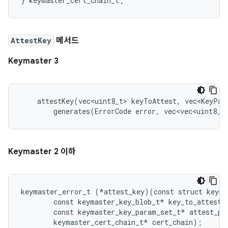
AttestKey
메서드
Keymaster 3
    attestKey(vec<uint8_t> keyToAttest, vec<KeyPar
        generates(ErrorCode error, vec<vec<uint8_t
Keymaster 2 이하
keymaster_error_t (*attest_key)(const struct keyma
        const keymaster_key_blob_t* key_to_attest,

        const keymaster_key_param_set_t* attest_par