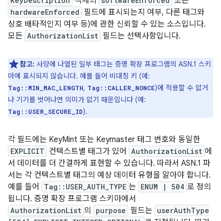
KeyDescription
객체의
softwareEnforced
또는
hardwareEnforced
필드에 표시되는지 여부, 다른 태그와
상호 배타적인지 여부 등)에 관한 신뢰할 수 있는 소스입니다.
모든
AuthorizationList
필드는 선택사항입니다.
참고:
사양에 나열된 일부 태그는 증명 확장 프로그램의 ASN.1 스키
마에 표시되지 않습니다. 예를 들어 비대칭 키 (예:
,
)에 적용할 수 없거
Tag::MIN_MAC_LENGTH
Tag::CALLER_NONCE
나 기기를 벗어나면 의미가 없기 때문입니다 (예:
).
Tag::USER_SECURE_ID
각 필드에는 KeyMint 또는 Keymaster 태그 번호와 동일한
EXPLICIT
컨텍스트별 태그가 있어
AuthorizationList
에
서 데이터를 더 간결하게 표현할 수 있습니다. 따라서 ASN.1 파
서는 각 컨텍스트별 태그의 예상 데이터 유형을 알아야 합니다.
예를 들어
Tag::USER_AUTH_TYPE
는
ENUM | 504
로 정의
됩니다. 증명 확장 프로그램 스키마에서
AuthorizationList
의
purpose
필드는
userAuthType