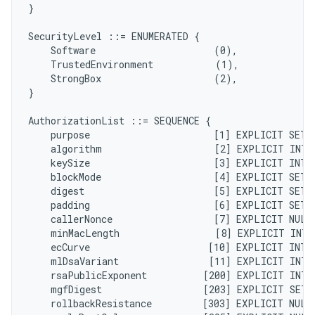
}

SecurityLevel ::= ENUMERATED {

    Software                     (0),

    TrustedEnvironment           (1),

    StrongBox                    (2),

}

AuthorizationList ::= SEQUENCE {

    purpose                      [1] EXPLICIT SET 
    algorithm                    [2] EXPLICIT INTE
    keySize                      [3] EXPLICIT INTE
    blockMode                    [4] EXPLICIT SET 
    digest                       [5] EXPLICIT SET 
    padding                      [6] EXPLICIT SET 
    callerNonce                  [7] EXPLICIT NULL
    minMacLength                 [8] EXPLICIT INTE
    ecCurve                     [10] EXPLICIT INTE
    mlDsaVariant                [11] EXPLICIT INTE
    rsaPublicExponent          [200] EXPLICIT INTE
    mgfDigest                  [203] EXPLICIT SET 
    rollbackResistance         [303] EXPLICIT NULL