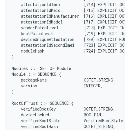
    attestationIdImei          [714] EXPLICIT OCTE
    attestationIdMeid          [715] EXPLICIT OCTE
    attestationIdManufacturer  [716] EXPLICIT OCTE
    attestationIdModel         [717] EXPLICIT OCTE
    vendorPatchLevel           [718] EXPLICIT INTE
    bootPatchLevel             [719] EXPLICIT INTE
    deviceUniqueAttestation    [720] EXPLICIT NULL
    attestationIdSecondImei    [723] EXPLICIT OCTE
    moduleHash                 [724] EXPLICIT OCTE
}

Modules ::= SET OF Module

Module ::= SEQUENCE {

    packageName                OCTET_STRING,

    version                    INTEGER,

}

RootOfTrust ::= SEQUENCE {

    verifiedBootKey            OCTET_STRING,

    deviceLocked               BOOLEAN,

    verifiedBootState          VerifiedBootState,

    verifiedBootHash           OCTET_STRING,
