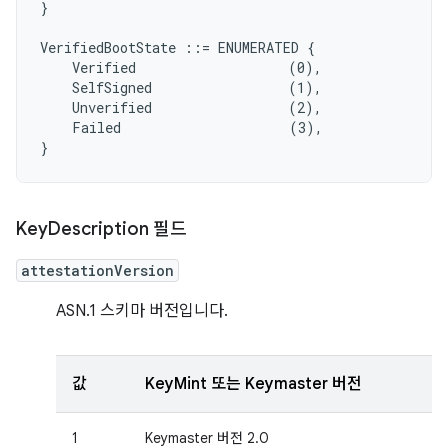
}

VerifiedBootState ::= ENUMERATED {

    Verified                   (0),

    SelfSigned                 (1),

    Unverified                 (2),

    Failed                     (3),

Key
Description 필드
attestationVersion
ASN.1 스키마 버전입니다.
값
KeyMint 또는 Keymaster 버전
1
Keymaster 버전 2.0