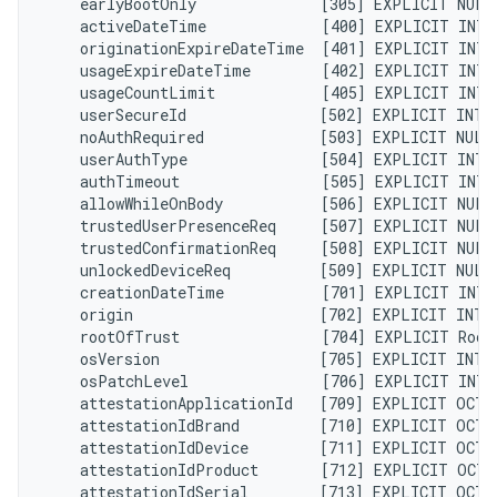
    earlyBootOnly              [305] EXPLICIT NULL
    activeDateTime             [400] EXPLICIT INTE
    originationExpireDateTime  [401] EXPLICIT INTE
    usageExpireDateTime        [402] EXPLICIT INTE
    usageCountLimit            [405] EXPLICIT INTE
    userSecureId               [502] EXPLICIT INTE
    noAuthRequired             [503] EXPLICIT NULL
    userAuthType               [504] EXPLICIT INTE
    authTimeout                [505] EXPLICIT INTE
    allowWhileOnBody           [506] EXPLICIT NULL
    trustedUserPresenceReq     [507] EXPLICIT NULL
    trustedConfirmationReq     [508] EXPLICIT NULL
    unlockedDeviceReq          [509] EXPLICIT NULL
    creationDateTime           [701] EXPLICIT INTE
    origin                     [702] EXPLICIT INTE
    rootOfTrust                [704] EXPLICIT Root
    osVersion                  [705] EXPLICIT INTE
    osPatchLevel               [706] EXPLICIT INTE
    attestationApplicationId   [709] EXPLICIT OCTE
    attestationIdBrand         [710] EXPLICIT OCTE
    attestationIdDevice        [711] EXPLICIT OCTE
    attestationIdProduct       [712] EXPLICIT OCTE
    attestationIdSerial        [713] EXPLICIT OCTE