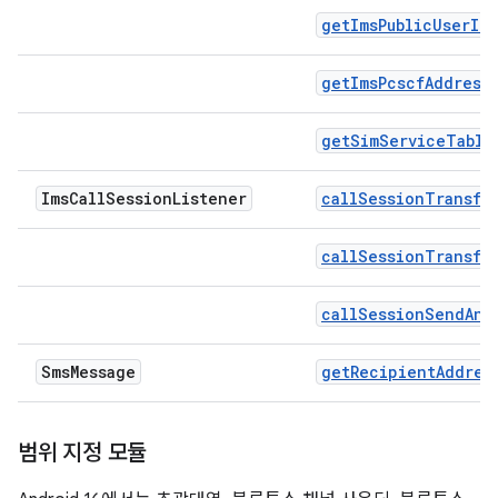
getImsPublicUserId
getImsPcscfAddress
getSimServiceTable
Ims
Call
Session
Listener
callSessionTransfe
callSessionTransfe
callSessionSendAnb
Sms
Message
getRecipientAddres
범위 지정 모듈