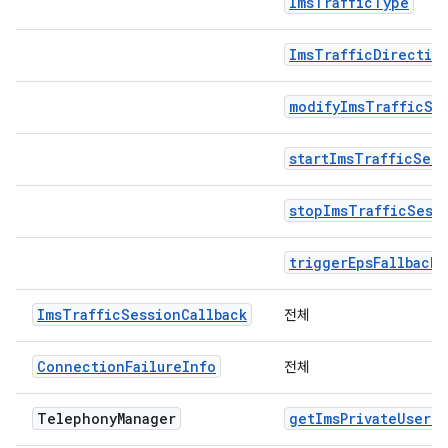
ImsTrafficType
ImsTrafficDirectio
modifyImsTrafficSe
startImsTrafficSess
stopImsTrafficSess
triggerEpsFallback
ImsTrafficSessionCallback
전체
ConnectionFailureInfo
전체
Telephony
Manager
getImsPrivateUserId