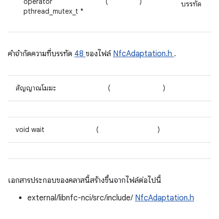
operator
(
)
บรรทัด
pthread_mutex_t *
คําจํากัดความที่บรรทัด
48
ของไฟล์
NfcAdaptation.h
.
สัญญาณโมฆะ
(
)
void wait
(
)
เอกสารประกอบของคลาสนี้สร้างขึ้นจากไฟล์ต่อไปนี้
external/libnfc-nci/src/include/
NfcAdaptation.h