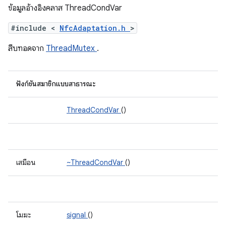
ข้อมูลอ้างอิงคลาส ThreadCondVar
#include <
NfcAdaptation.h
>
สืบทอดจาก
ThreadMutex
.
ฟังก์ชันสมาชิกแบบสาธารณะ
ThreadCondVar
()
เสมือน
~ThreadCondVar
()
โมฆะ
signal
()