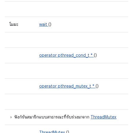
โมฆะ
wait
()
operator pthread_cond_t *
()
operator pthread_mutex_t *
()
ฟังก์ชันสมาชิกแบบสาธารณะที่รับช่วงมาจาก
ThreadMutex
ThreadMutex
()