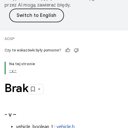
przez AI mogą zawierać błędy.
AOSP
Czy te wskazówki były pomocne?
Na tej stronie
- v –
Brak
- v –
vehicle_boolean_t :
vehicle.h