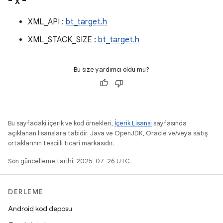
- x -
XML_API :
bt_target.h
XML_STACK_SIZE :
bt_target.h
Bu size yardımcı oldu mu?
Bu sayfadaki içerik ve kod örnekleri,
İçerik Lisansı
sayfasında
açıklanan lisanslara tabidir. Java ve OpenJDK, Oracle ve/veya satış
ortaklarının tescilli ticari markasıdır.
Son güncelleme tarihi: 2025-07-26 UTC.
DERLEME
Android kod deposu