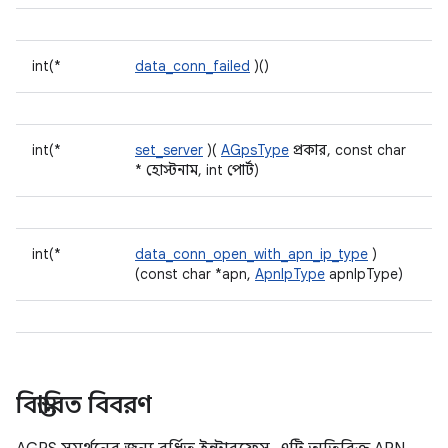
int(*
data_conn_failed
)()
int(*
set_server
)(
AGpsType
প্রকার, const char
* হোস্টনাম, int পোর্ট)
int(*
data_conn_open_with_apn_ip_type
)
(const char *apn,
ApnIpType
apnIpType)
বিস্তারিত বিবরণ