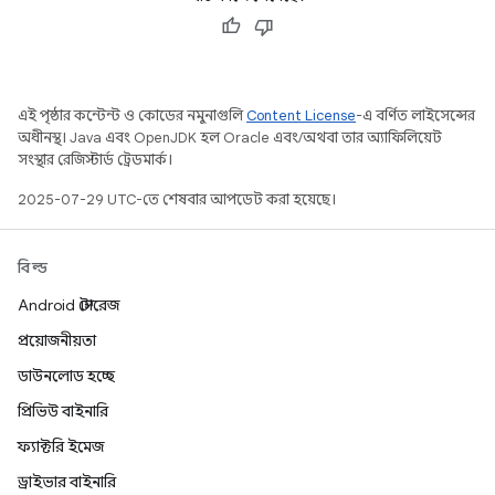
এই পৃষ্ঠার কন্টেন্ট ও কোডের নমুনাগুলি
Content License
-এ বর্ণিত লাইসেন্সের
অধীনস্থ। Java এবং OpenJDK হল Oracle এবং/অথবা তার অ্যাফিলিয়েট
সংস্থার রেজিস্টার্ড ট্রেডমার্ক।
2025-07-29 UTC-তে শেষবার আপডেট করা হয়েছে।
বিল্ড
Android স্টোরেজ
প্রয়োজনীয়তা
ডাউনলোড হচ্ছে
প্রিভিউ বাইনারি
ফ্যাক্টরি ইমেজ
ড্রাইভার বাইনারি