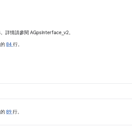
情請參閱 AGpsInterface_v2。
h
的
84
行。
h
的
89
行。