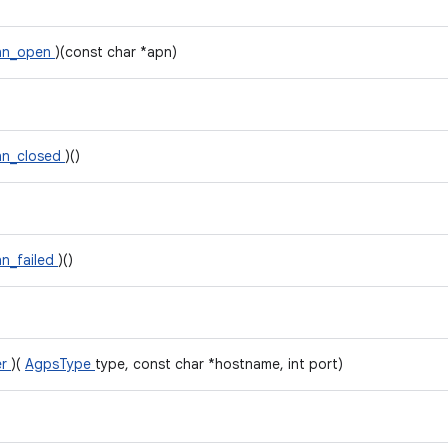
nn_open
)(const char *apn)
nn_closed
)()
n_failed
)()
er
)(
AgpsType
type, const char *hostname, int port)