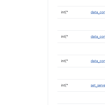
int(*
data_co
int(*
data_co
int(*
data_con
int(*
set_serv