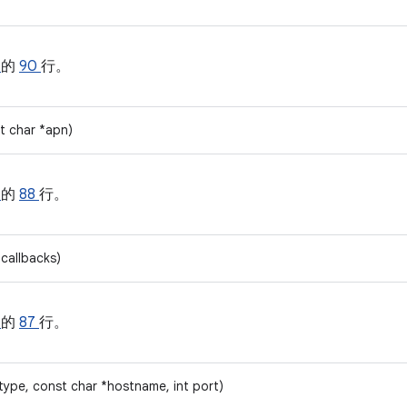
h
的
90
行。
t char *apn)
h
的
88
行。
*callbacks)
h
的
87
行。
type, const char *hostname, int port)