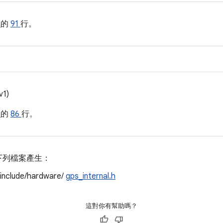
h
的
91
行。
v1)
h
的
86
行。
下列檔案產生：
/include/hardware/
gps_internal.h
這對你有幫助嗎？