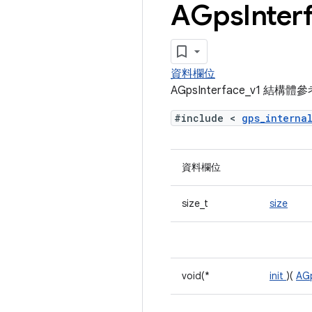
AGps
Inter
資料欄位
AGpsInterface_v1 結構
#include <
gps_interna
資料欄位
size_t
size
void(*
init
)(
AG