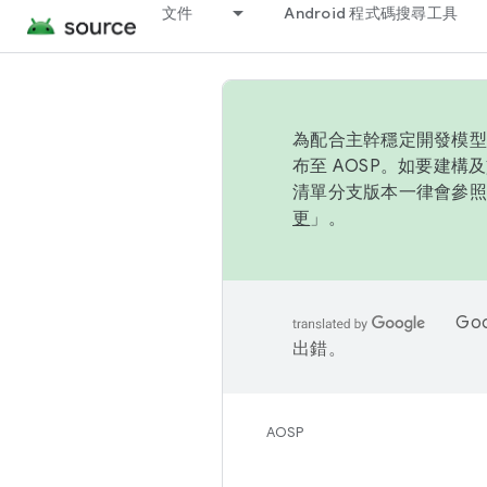
文件
Android 程式碼搜尋工具
為配合主幹穩定開發模型，
布至 AOSP。如要建構及
清單分支版本一律會參照推
更
」。
Go
出錯。
AOSP