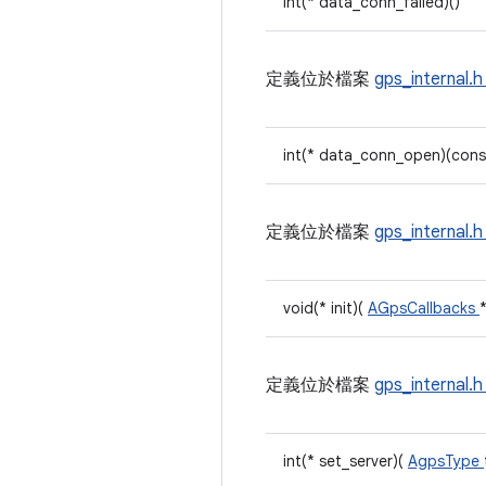
int(* data_conn_failed)()
定義位於檔案
gps_internal.
int(* data_conn_open)(cons
定義位於檔案
gps_internal.
void(* init)(
AGpsCallbacks
定義位於檔案
gps_internal.
int(* set_server)(
AgpsType