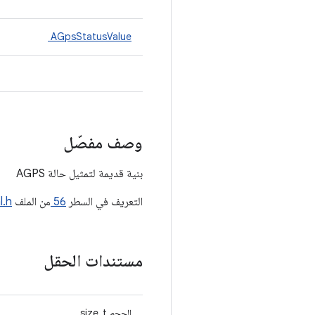
AGpsStatusValue
وصف مفصّل
بنية قديمة لتمثيل حالة AGPS
التعريف في السطر
56
من الملف
l.h
مستندات الحقل
الحجم size_t