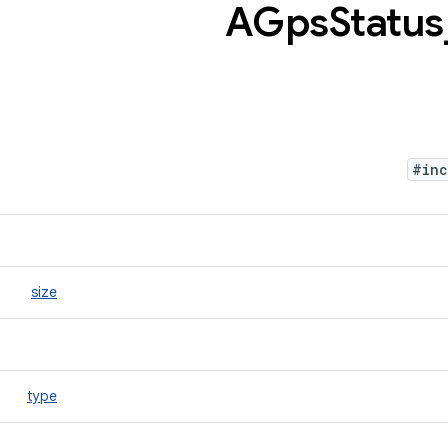
Status
#in
size
type