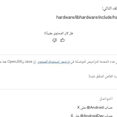
ف التالي:
hardware/libhardware/include/
هل كان المحتوى مفيدًا؟
في هذه الصفحة للتراخيص الموضحّة في
ترخيص استخدام المحتوى
التواصل
حساب ‎@Android على X
حساب ‎@AndroidDev على X