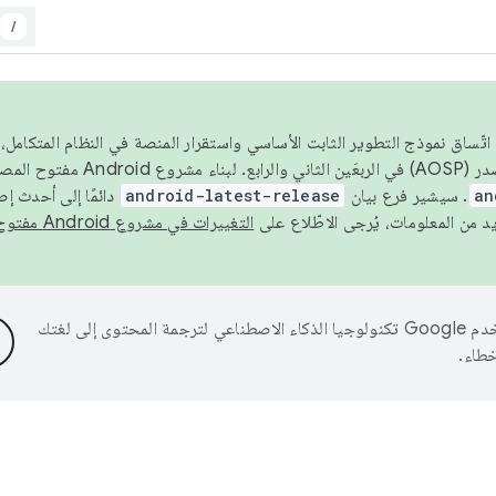
/
 عام 2026، ولضمان اتّساق نموذج التطوير الثابت الأساسي واستقرار المنصة في النظام المت
an
. سيشير فرع بيان
android-latest-release
دائمًا إلى أحدث إ
التغييرات في مشروع Android مفتوح المصدر
تستخدم Google تكنولوجيا الذكاء الاصطناعي لترجمة المحتوى إلى لغتك
خطاء.