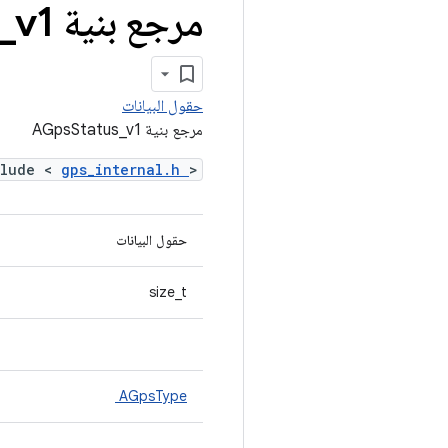
مرجع بنية AGps
v1
_
حقول البيانات
مرجع بنية AGpsStatus_v1
clude <
gps_internal.h
>
حقول البيانات
size_t
AGpsType