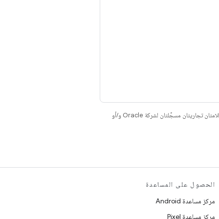
. إنّ Java وOpenJDK هما علامتان تجاريتان مسجَّلتان لشركة Oracle و/أو
الحصول على المساعدة
مركز مساعدة Android
مركز مساعدة Pixel