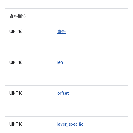
資料欄位
UINT16
事件
UINT16
len
UINT16
offset
UINT16
layer_specific