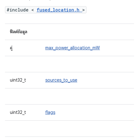
#include <
fused_location.h
>
ฟิลด์ข้อมูล
คู่
max_power_allocation_mW
uint32_t
sources_to_use
uint32_t
flags