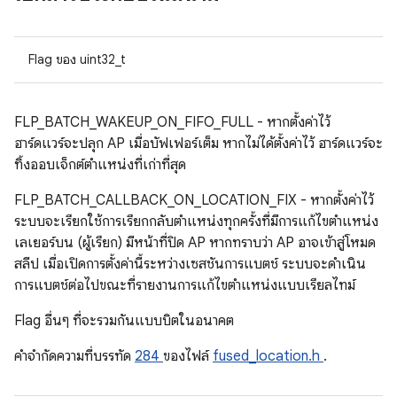
Flag ของ uint32_t
FLP_BATCH_WAKEUP_ON_FIFO_FULL - หากตั้งค่าไว้
ฮาร์ดแวร์จะปลุก AP เมื่อบัฟเฟอร์เต็ม หากไม่ได้ตั้งค่าไว้ ฮาร์ดแวร์จะ
ทิ้งออบเจ็กต์ตำแหน่งที่เก่าที่สุด
FLP_BATCH_CALLBACK_ON_LOCATION_FIX - หากตั้งค่าไว้
ระบบจะเรียกใช้การเรียกกลับตำแหน่งทุกครั้งที่มีการแก้ไขตำแหน่ง
เลเยอร์บน (ผู้เรียก) มีหน้าที่ปิด AP หากทราบว่า AP อาจเข้าสู่โหมด
สลีป เมื่อเปิดการตั้งค่านี้ระหว่างเซสชันการแบตช์ ระบบจะดำเนิน
การแบตช์ต่อไปขณะที่รายงานการแก้ไขตำแหน่งแบบเรียลไทม์
Flag อื่นๆ ที่จะรวมกันแบบบิตในอนาคต
คําจํากัดความที่บรรทัด
284
ของไฟล์
fused_location.h
.