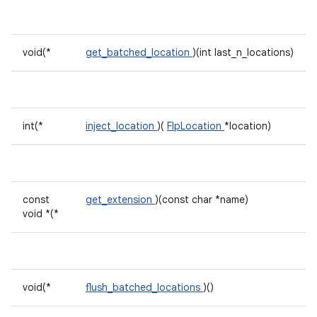
void(*
get_batched_location
)(int last_n_locations)
int(*
inject_location
)(
FlpLocation
*location)
const
get_extension
)(const char *name)
void *(*
void(*
flush_batched_locations
)()