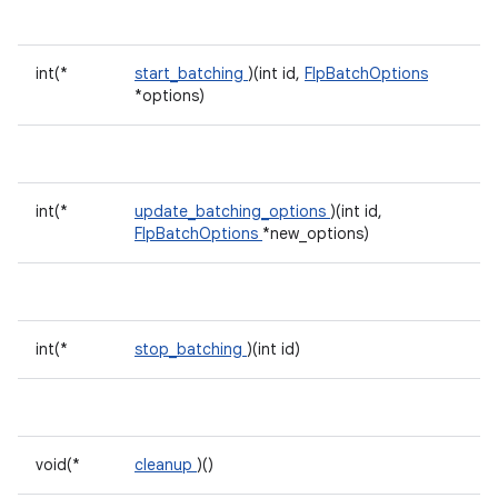
int(*
start_batching
)(int id,
FlpBatchOptions
*options)
int(*
update_batching_options
)(int id,
FlpBatchOptions
*new_options)
int(*
stop_batching
)(int id)
void(*
cleanup
)()