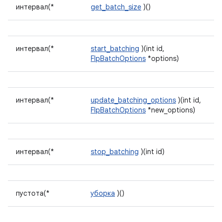
интервал(*
get_batch_size
)()
интервал(*
start_batching
)(int id,
FlpBatchOptions
*options)
интервал(*
update_batching_options
)(int id,
FlpBatchOptions
*new_options)
интервал(*
stop_batching
)(int id)
пустота(*
уборка
)()