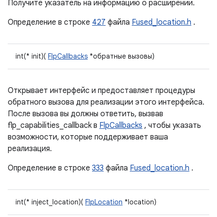
Получите указатель на информацию о расширении.
Определение в строке
427
файла
Fused_location.h
.
int(* init)(
FlpCallbacks
*обратные вызовы)
Открывает интерфейс и предоставляет процедуры
обратного вызова для реализации этого интерфейса.
После вызова вы должны ответить, вызвав
flp_capabilities_callback в
FlpCallbacks
, чтобы указать
возможности, которые поддерживает ваша
реализация.
Определение в строке
333
файла
Fused_location.h
.
int(* inject_location)(
FlpLocation
*location)