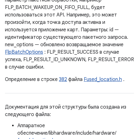
параметр пакетной обработки, например
FLP_BATCH_WAKEUP_ON_FIFO_FULL, будет
использоваться этот API. Например, это может
произойти, когда точка доступа активна и
используется приложение карт. Параметры: id —
идентификатор существующего пакетного запроса.
new_options — обновлено возвращаемое значение
FlpBatchOptions
: FLP_RESULT_SUCCESS в случае
успеха, FLP_RESULT_ID_UNKNOWN, FLP_RESULT_ERROR
в случае ошибки.
Определение в строке
382
файла
Fused_location.h
.
Документация для этой структуры была создана из
следующего файла:
Аппаратное
обеспечение/libhardware/include/hardware/