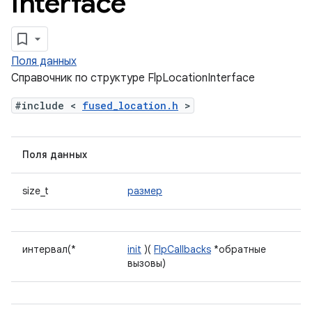
Interface
Поля данных
Справочник по структуре FlpLocationInterface
#include <
fused_location.h
>
Поля данных
size_t
размер
интервал(*
init
)(
FlpCallbacks
*обратные
вызовы)