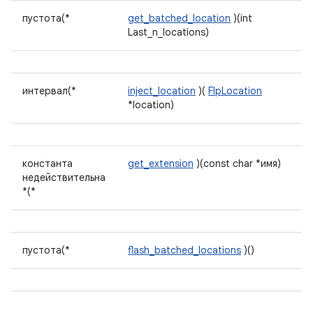
пустота(*
get_batched_location
)(int
Last_n_locations)
интервал(*
inject_location
)(
FlpLocation
*location)
константа
get_extension
)(const char *имя)
недействительна
*(*
пустота(*
flash_batched_locations
)()