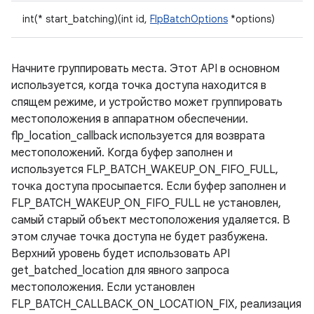
int(* start_batching)(int id,
FlpBatchOptions
*options)
Начните группировать места. Этот API в основном
используется, когда точка доступа находится в
спящем режиме, и устройство может группировать
местоположения в аппаратном обеспечении.
flp_location_callback используется для возврата
местоположений. Когда буфер заполнен и
используется FLP_BATCH_WAKEUP_ON_FIFO_FULL,
точка доступа просыпается. Если буфер заполнен и
FLP_BATCH_WAKEUP_ON_FIFO_FULL не установлен,
самый старый объект местоположения удаляется. В
этом случае точка доступа не будет разбужена.
Верхний уровень будет использовать API
get_batched_location для явного запроса
местоположения. Если установлен
FLP_BATCH_CALLBACK_ON_LOCATION_FIX, реализация