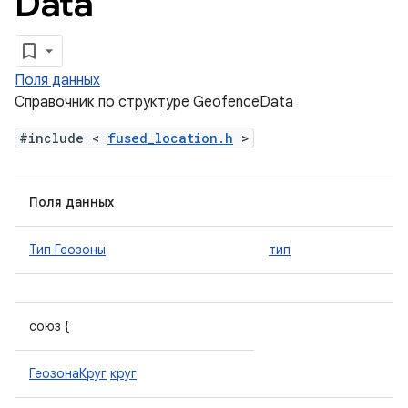
Data
Поля данных
Справочник по структуре GeofenceData
#include <
fused_location.h
>
Поля данных
Тип Геозоны
тип
союз {
ГеозонаКруг
круг